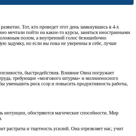
азвитие. Тот, кто проведет этот день замкнувшись в 4-х
авно мечтали пойти на какие-то курсы, заняться иностранными
оположным полом, а внутренний голос безошибочно
бую задумку, но если вы пока не уверенны в себе, лучше
рпеливости, быстродействия. Влияние Овна погружает
 труда, требующие «мозгового штурма» и молниеносного
бы уменьшить риск ссор и повысить продуктивность работы,
роль интуиции, обостряются магические способности. Мир
.
т растраты и тщетность усилий. Она отрезвляет нас, учит