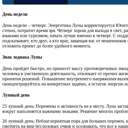
23
24
25
26
27
28
29
30
31
День недели
День недели – четверг. Энергетика Луны корректируется Юпите
стенах, потратит время зря. Четверг хорош для выхода в свет,
языками или туризмом, начать лучше именно в четверг. С под
подсказывает, кто друг, а кто враг, защищая вас от мошеннико
отложить проект до более удобного момента.
Знак зодиака Луны
День пройдет быстро, но принесет массу противоречивых эмоц
человека в умственную деятельность, отвлекает от прочих жи
принятия решений. Повышение внутреннего напряжения вызове
сконцентрируйтесь на конкретных задачах, а остаток энергии на
Лунный день
25 лунный день: Перемены и активность не к месту. Луна заст
вокруг наполняется важными знаками. Решение многих проблем
26 лунный день: Неблагоприятная пора для больших перемен, к
смотреть на мир без розовых очков и осознавать, что все в наш