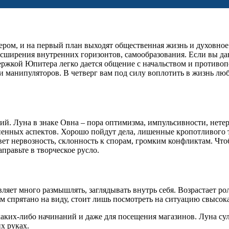
ром, и на первый план выходят общественная жизнь и духовное р
 расширения внутренних горизонтов, самообразования. Если вы д
держкой Юпитера легко дается общение с начальством и против
в и манипуляторов. В четверг вам под силу воплотить в жизнь лю
ий. Луна в знаке Овна – пора оптимизма, импульсивности, нете
зненных аспектов. Хорошо пойдут дела, лишенные кропотливого
т нервозность, склонность к спорам, громким конфликтам. Что
правьте в творческое русло.
авляет много размышлять, заглядывать внутрь себя. Возрастает 
 спрятано на виду, стоит лишь посмотреть на ситуацию свысока
аких-либо начинаний и даже для посещения магазинов. Луна сули
их руках.