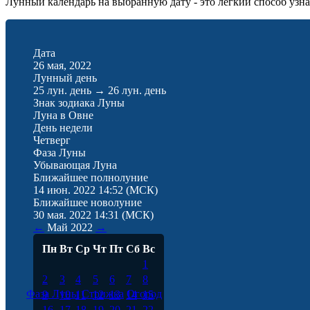
Лунный календарь на выбранную дату - это лёгкий способ узнат
Дата
26 мая, 2022
Лунный день
25 лун. день
→
26 лун. день
Знак зодиака Луны
Луна в Овне
День недели
Четверг
Фаза Луны
Убывающая Луна
Ближайшее полнолуние
14 июн. 2022 14:52
(МСК)
Ближайшее новолуние
30 мая. 2022 14:31
(МСК)
←
Май
2022
→
Пн
Вт
Ср
Чт
Пт
Сб
Вс
1
2
3
4
5
6
7
8
Фаза Луны
Стрижка
Огород
9
10
11
12
13
14
15
16
17
18
19
20
21
22