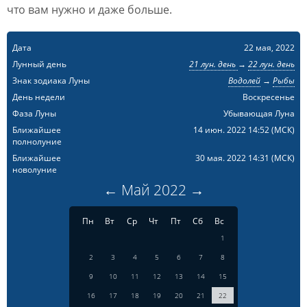
что вам нужно и даже больше.
Дата
22 мая, 2022
Лунный день
21 лун. день
→
22 лун. день
Знак зодиака Луны
Водолей
→
Рыбы
День недели
Воскресенье
Фаза Луны
Убывающая Луна
Ближайшее
14 июн. 2022 14:52
(МСК)
полнолуние
Ближайшее
30 мая. 2022 14:31
(МСК)
новолуние
←
Май
2022
→
Пн
Вт
Ср
Чт
Пт
Сб
Вс
1
2
3
4
5
6
7
8
9
10
11
12
13
14
15
16
17
18
19
20
21
22