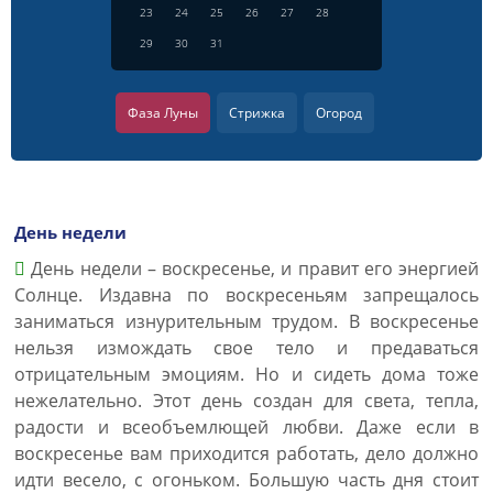
23
24
25
26
27
28
29
30
31
Фаза Луны
Стрижка
Огород
День недели
День недели – воскресенье, и правит его энергией
Солнце. Издавна по воскресеньям запрещалось
заниматься изнурительным трудом. В воскресенье
нельзя измождать свое тело и предаваться
отрицательным эмоциям. Но и сидеть дома тоже
нежелательно. Этот день создан для света, тепла,
радости и всеобъемлющей любви. Даже если в
воскресенье вам приходится работать, дело должно
идти весело, с огоньком. Большую часть дня стоит