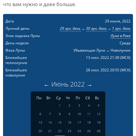
что вам нужно и даже больше.
Дата
29 июня, 2022
Лунный день
29 лун. день
→
30 лун. день
→
1 лун. день
Знак зодиака Луны
Луна в Раке
День недели
Среда
Фаза Луны
Убывающая Луна → Новолуние
Ближайшее
13 июл. 2022 21:38
(МСК)
полнолуние
Ближайшее
28 июл. 2022 20:55
(МСК)
новолуние
←
Июнь
2022
→
Пн
Вт
Ср
Чт
Пт
Сб
Вс
1
2
3
4
5
6
7
8
9
10
11
12
13
14
15
16
17
18
19
20
21
22
23
24
25
26