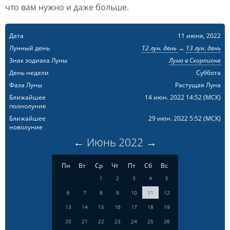
что вам нужно и даже больше.
Дата
11 июня, 2022
Лунный день
12 лун. день
→
13 лун. день
Знак зодиака Луны
Луна в Скорпионе
День недели
Суббота
Фаза Луны
Растущая Луна
Ближайшее
14 июн. 2022 14:52
(МСК)
полнолуние
Ближайшее
29 июн. 2022 5:52
(МСК)
новолуние
←
Июнь
2022
→
Пн
Вт
Ср
Чт
Пт
Сб
Вс
1
2
3
4
5
6
7
8
9
10
11
12
13
14
15
16
17
18
19
20
21
22
23
24
25
26