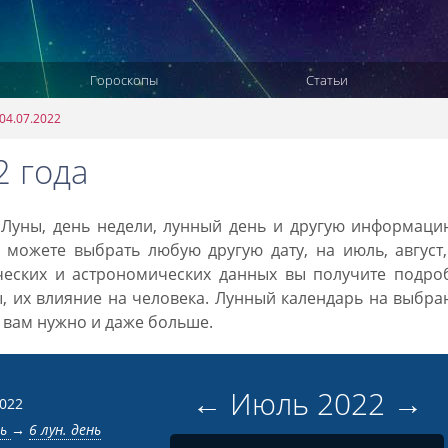
Гороскопы
Статьи
04.07.2022
2 года
а Луны, день недели, лунный день и другую информац
 можете выбрать любую другую дату, на июль, август
ческих и астрономических данных вы получите подро
ы, их влияние на человека. Лунный календарь на выбр
то вам нужно и даже больше.
←
Июль
2022
→
2022
нь
→
6 лун. день