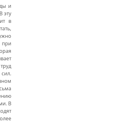
оды и
В эту
ит в
тать,
нужно
 при
орая
вает
труд
сил.
вном
сьма
ению
ми. В
одят
олее