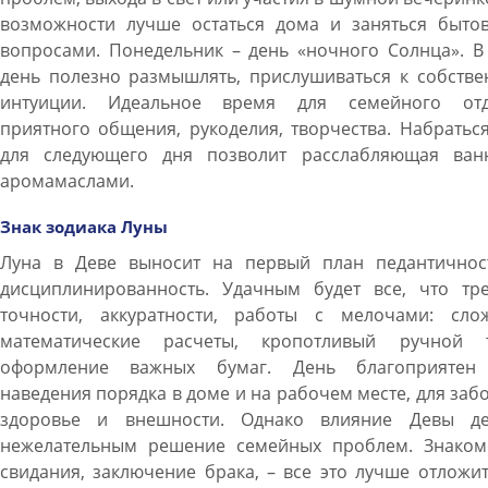
возможности лучше остаться дома и заняться быто
вопросами. Понедельник – день «ночного Солнца». В
день полезно размышлять, прислушиваться к собстве
интуиции. Идеальное время для семейного отд
приятного общения, рукоделия, творчества. Набратьс
для следующего дня позволит расслабляющая ван
аромамаслами.
Знак зодиака Луны
Луна в Деве выносит на первый план педантичнос
дисциплинированность. Удачным будет все, что тре
точности, аккуратности, работы с мелочами: сло
математические расчеты, кропотливый ручной т
оформление важных бумаг. День благоприятен
наведения порядка в доме и на рабочем месте, для заб
здоровье и внешности. Однако влияние Девы де
нежелательным решение семейных проблем. Знакомс
свидания, заключение брака, – все это лучше отложи