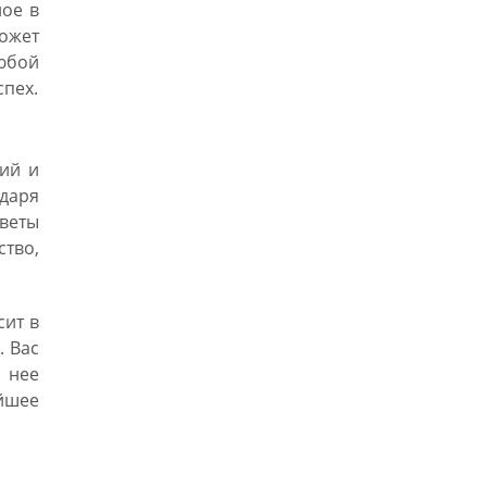
ное в
ожет
юбой
спех.
ий и
даря
оветы
ство,
сит в
. Вас
 нее
йшее