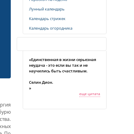
Лунный календарь
Календарь стрижек
Календарь огородника
Случайная цитата
«Единственная в жизни серьезная
неудача - это если вы так и не
научились быть счастливым.
Селин Дион.
»
еще цитата
ергия
бурю
тва.
жных
е. По