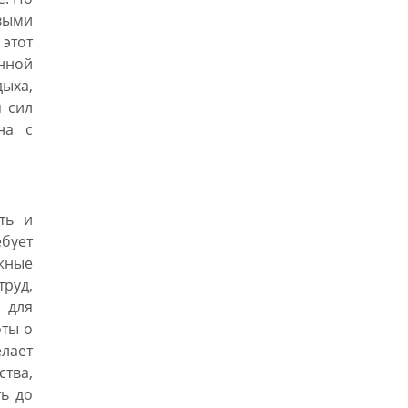
выми
 этот
нной
ыха,
я сил
на с
ть и
бует
жные
руд,
 для
оты о
лает
тва,
ть до