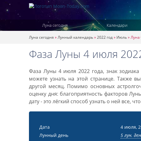
Луна сегодня
Календари
Луна сегодня
»
Лунный календарь
»
2022 год
»
Июль
»
Луна 
Фаза Луны 4 июля 202
Фаза Луны 4 июля 2022 года, знак зодиак
можете узнать на этой странице. Также вы
другой месяц. Помимо основных астролго
оценку дня: благоприятность факторов Лун
дату - это лёгкий способ узнать о ней все, ч
Дата
4 июля, 
Лунный день
5 лун. де