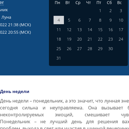
ве
Пн
Вт
Ср
Чт
Пт
Сб
Вс
ьник
1
2
3
 Луна
4
5
6
7
8
9
10
2022 21:38
(МСК)
11
12
13
14
15
16
17
2022 20:55
(МСК)
18
19
20
21
22
23
24
25
26
27
28
29
30
31
День недели
День недели – понедельник, а это значит, что лунная эн
сегодня сильна и неуправляема. Она вызывает 
неконтролируемых эмоций, смешивает чувс
Понедельник – не лучший день для решения ва
проблем, выхода в свет или участия в шумной вечеринк