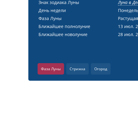
Знак зодиака Луны
Луна в Де
День недели
Понедел
Фаза Луны
Растущая
Ближайшее полнолуние
13 июл. 
Ближайшее новолуние
28 июл. 
Фаза Луны
Стрижка
Огород