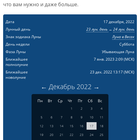
что вам нужно и даже больше.
Дата
17 декабря, 2022
Лунный день
23 лун. день
→
24 лун. день
Знак зодиака Луны
Луна в Весах
День недели
Суббота
Фаза Луны
Убывающая Луна
Ближайшее
7 янв. 2023 2:09
(МСК)
полнолуние
Ближайшее
23 дек. 2022 13:17
(МСК)
новолуние
←
Декабрь
2022
→
Пн
Вт
Ср
Чт
Пт
Сб
Вс
1
2
3
4
5
6
7
8
9
10
11
12
13
14
15
16
17
18
19
20
21
22
23
24
25