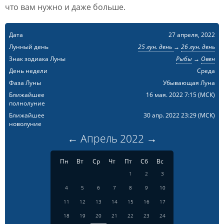
что вам нужно и даже больше.
Дата
27 апреля, 2022
Лунный день
25 лун. день
→
26 лун. день
Знак зодиака Луны
Рыбы
→
Овен
День недели
Среда
Фаза Луны
Убывающая Луна
Ближайшее
16 мая. 2022 7:15
(МСК)
полнолуние
Ближайшее
30 апр. 2022 23:29
(МСК)
новолуние
←
Апрель
2022
→
Пн
Вт
Ср
Чт
Пт
Сб
Вс
1
2
3
4
5
6
7
8
9
10
11
12
13
14
15
16
17
18
19
20
21
22
23
24