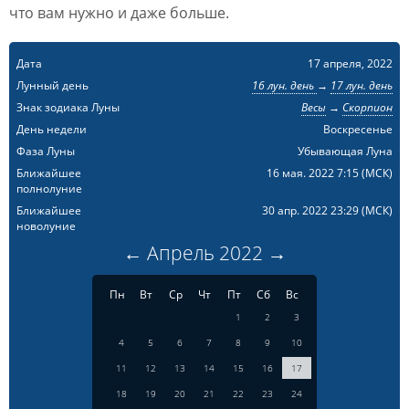
что вам нужно и даже больше.
Дата
17 апреля, 2022
Лунный день
16 лун. день
→
17 лун. день
Знак зодиака Луны
Весы
→
Скорпион
День недели
Воскресенье
Фаза Луны
Убывающая Луна
Ближайшее
16 мая. 2022 7:15
(МСК)
полнолуние
Ближайшее
30 апр. 2022 23:29
(МСК)
новолуние
←
Апрель
2022
→
Пн
Вт
Ср
Чт
Пт
Сб
Вс
1
2
3
4
5
6
7
8
9
10
11
12
13
14
15
16
17
18
19
20
21
22
23
24