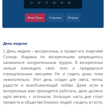
25
26
27
28
29
30
Фаза Луны
Стрижка
Огород
День недели
День недели – воскресенье, и правит его энергией
Солнце. Издавна по воскресеньям запрещалось
заниматься изнурительным трудом. В воскресенье
нельзя измождать свое тело и предаваться
отрицательным эмоциям. Но и сидеть дома тоже
нежелательно. Этот день создан для света, тепла,
радости и всеобъемлющей любви. Даже если в
воскресенье вам приходится работать, дело должно
идти весело, с огоньком. Большую часть дня стоит
провести в обществе близких людей: сходить в гости,