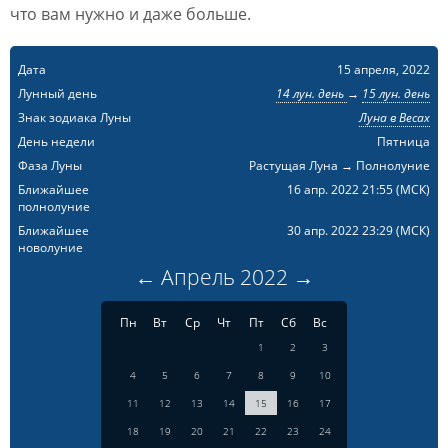
что вам нужно и даже больше.
Дата
15 апреля, 2022
Лунный день
14 лун. день
→
15 лун. день
Знак зодиака Луны
Луна в Весах
День недели
Пятница
Фаза Луны
Растущая Луна → Полнолуние
Ближайшее
16 апр. 2022 21:55
(МСК)
полнолуние
Ближайшее
30 апр. 2022 23:29
(МСК)
новолуние
←
Апрель
2022
→
Пн
Вт
Ср
Чт
Пт
Сб
Вс
1
2
3
4
5
6
7
8
9
10
11
12
13
14
15
16
17
18
19
20
21
22
23
24