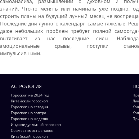
самоанализа, размышлений о духовном и получ
знаний. Что-то менять или начинать уже поздно, од
строить планы на будущий лунный месяц не воспреща
Последние дни лунного календаря самые тяжелые. Ре
даже небольших проблем требует полной самоотда
вытягивает из нас последние силы. Наблюда
эмоциональные срывы, поступки становя
импульсивными.
АСТРОЛОГИЯ
ПО
Гороскоп на 2024 год
Пра
Китайский гороскоп
Лун
Гороскоп на сегодня
Кал
Гороскоп на завтра
Кал
Гороскоп на неделю
Пр
Индивидуальный гороскоп
Совместимость знаков
Китайский гороскоп