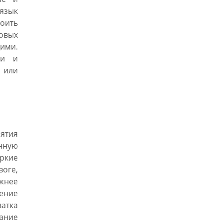
язык
оить
новых
ими.
ии и
и или
ятия
нную
Яркие
оге,
ажнее
ение
атка
ание