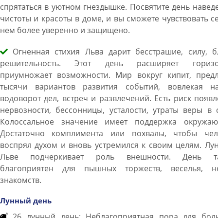
спрятаться в уютном гнездышке. Посвятите день наве
чистоты и красоты в доме, и вы сможете чувствовать с
нем более уверенно и защищено.
Огненная стихия Льва дарит бесстрашие, силу, бл
решительность. Этот день расширяет горизо
приумножает возможности. Мир вокруг кипит, предл
тысячи вариантов развития событий, вовлекая н
водоворот дел, встреч и развлечений. Есть риск появ
нервозности, бессонницы, усталости, утраты веры в 
Колоссальное значение имеет поддержка окружаю
Достаточно комплимента или похвалы, чтобы чел
воспрял духом и вновь устремился к своим целям. Лу
Льве подчеркивает роль внешности. День т
благоприятен для пышных торжеств, веселья, н
знакомств.
Лунный день
26 лунный день: Неблагоприятная пора для бол