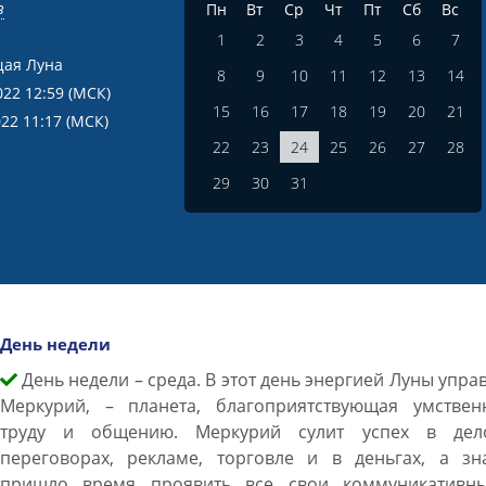
в
Пн
Вт
Ср
Чт
Пт
Сб
Вс
1
2
3
4
5
6
7
ая Луна
8
9
10
11
12
13
14
022 12:59
(МСК)
15
16
17
18
19
20
21
022 11:17
(МСК)
22
23
24
25
26
27
28
29
30
31
День недели
День недели – среда. В этот день энергией Луны упра
Меркурий, – планета, благоприятствующая умствен
труду и общению. Меркурий сулит успех в дел
переговорах, рекламе, торговле и в деньгах, а зна
пришло время проявить все свои коммуникативн