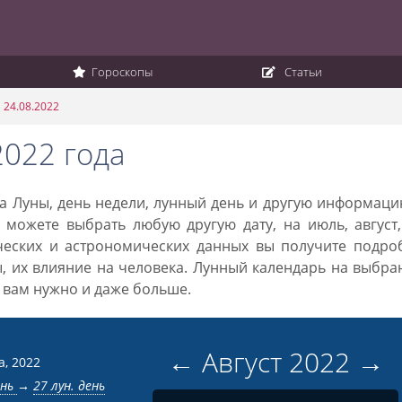
Гороскопы
Статьи
 24.08.2022
2022 года
ака Луны, день недели, лунный день и другую информац
 можете выбрать любую другую дату, на июль, август
ческих и астрономических данных вы получите подро
ы, их влияние на человека. Лунный календарь на выбр
то вам нужно и даже больше.
←
Август
2022
→
а, 2022
ень
→
27 лун. день