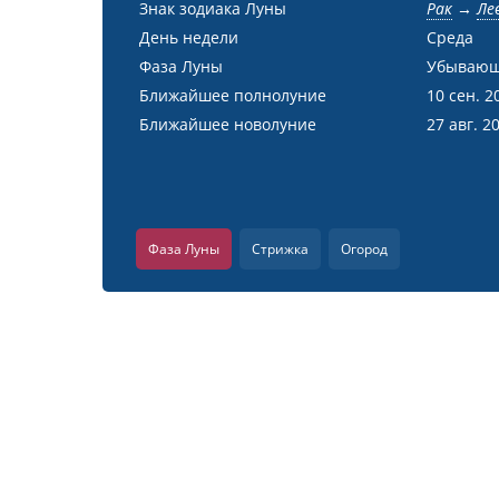
Знак зодиака Луны
Рак
→
Ле
День недели
Среда
Фаза Луны
Убывающ
Ближайшее полнолуние
10 сен. 2
Ближайшее новолуние
27 авг. 2
Фаза Луны
Стрижка
Огород