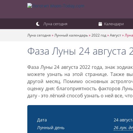
Луна сегодня
Календари
Луна сегодня
»
Лунный календарь
»
2022 год
»
Август
»
Луна
Фаза Луны 24 августа 
Фаза Луны 24 августа 2022 года, знак зоди
можете узнать на этой странице. Также вы
другой месяц. Помимо основных астролго
оценку дня: благоприятность факторов Лун
дату - это лёгкий способ узнать о ней все, ч
Дата
24 август
Лунный день
26 лун. д