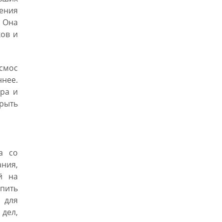
ения
. Она
ков и
осмос
нее.
ра и
крыть
а со
ния,
й на
опить
 для
дел,