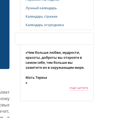
Лунный календарь
Календарь стрижек
Календарь огородника
Случайная цитата
«Чем больше любви, мудрости,
красоты, доброты вы откроете в
самом себе, тем больше вы
заметите их в окружающем мире.
Мать Тереза
»
еще цитата
вляет
ному
овых
чит,
ые и