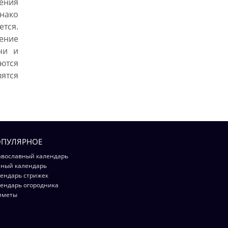
ения
нако
ется.
шение
чи и
ются
тся
ПУЛЯРНОЕ
вославный календарь
ный календарь
ендарь стрижек
ендарь огородника
иметы