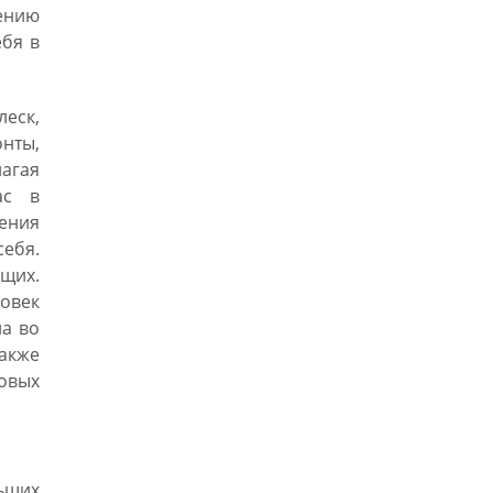
дению
ебя в
еск,
нты,
агая
ас в
ления
себя.
щих.
овек
на во
акже
овых
ьших