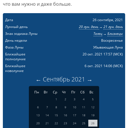
что вам нужно и даже больше.
Дата
26 сентября, 2021
Лунный день
20 лун. день
→
21 лун. день
Знак зодиака Луны
Телец
→
Близнецы
День недели
Воскресенье
Фаза Луны
Убывающая Луна
Ближайшее
20 окт. 2021 17:57
(МСК)
полнолуние
Ближайшее
6 окт. 2021 14:06
(МСК)
новолуние
←
Сентябрь
2021
→
Пн
Вт
Ср
Чт
Пт
Сб
Вс
1
2
3
4
5
6
7
8
9
10
11
12
13
14
15
16
17
18
19
20
21
22
23
24
25
26