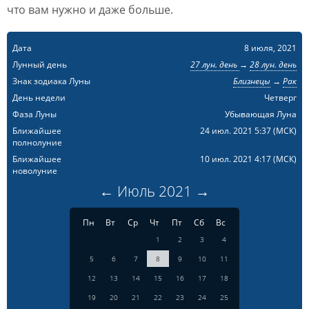
что вам нужно и даже больше.
Дата
8 июля, 2021
Лунный день
27 лун. день
→
28 лун. день
Знак зодиака Луны
Близнецы
→
Рак
День недели
Четверг
Фаза Луны
Убывающая Луна
Ближайшее
24 июл. 2021 5:37
(МСК)
полнолуние
Ближайшее
10 июл. 2021 4:17
(МСК)
новолуние
←
Июль
2021
→
Пн
Вт
Ср
Чт
Пт
Сб
Вс
1
2
3
4
5
6
7
8
9
10
11
12
13
14
15
16
17
18
19
20
21
22
23
24
25