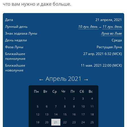
что вам нужно и даже больше.
Дата
21 апреля, 2021
Лунный день
10 лун. день
→
11 лун. день
Знак зодиака Луны
Луна во Льве
День недели
Среда
Фаза Луны
Растущая Луна
Ближайшее
27 апр. 2021 6:32
(МСК)
полнолуние
Ближайшее
11 мая. 2021 22:00
(МСК)
новолуние
←
Апрель
2021
→
Пн
Вт
Ср
Чт
Пт
Сб
Вс
1
2
3
4
5
6
7
8
9
10
11
12
13
14
15
16
17
18
19
20
21
22
23
24
25