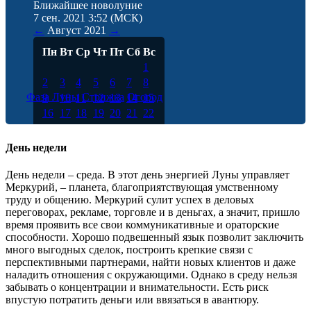
Ближайшее новолуние
7 сен. 2021 3:52
(МСК)
←
Август
2021
→
Пн
Вт
Ср
Чт
Пт
Сб
Вс
1
2
3
4
5
6
7
8
Фаза Луны
Стрижка
Огород
9
10
11
12
13
14
15
16
17
18
19
20
21
22
23
24
25
26
27
28
29
30
31
День недели
День недели – среда. В этот день энергией Луны управляет
Меркурий, – планета, благоприятствующая умственному
труду и общению. Меркурий сулит успех в деловых
переговорах, рекламе, торговле и в деньгах, а значит, пришло
время проявить все свои коммуникативные и ораторские
способности. Хорошо подвешенный язык позволит заключить
много выгодных сделок, построить крепкие связи с
перспективными партнерами, найти новых клиентов и даже
наладить отношения с окружающими. Однако в среду нельзя
забывать о концентрации и внимательности. Есть риск
впустую потратить деньги или ввязаться в авантюру.