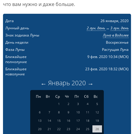
что вам нужно и даже больше.
Дата
26 января, 2020
Лунный день
2 лун. день
→
3 лун. день
Знак зодиака Луны
Луна в Водолее
День недели
Воскресенье
Фаза Луны
Растущая Луна
Ближайшее
9 фев. 2020 10:34
(МСК)
полнолуние
Ближайшее
23 фев. 2020 18:32
(МСК)
новолуние
←
Январь
2020
→
Пн
Вт
Ср
Чт
Пт
Сб
Вс
1
2
3
4
5
6
7
8
9
10
11
12
13
14
15
16
17
18
19
20
21
22
23
24
25
26