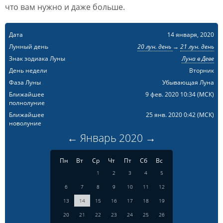
что вам нужно и даже больше.
Дата
14 января, 2020
Лунный день
20 лун. день
→
21 лун. день
Знак зодиака Луны
Луна в Деве
День недели
Вторник
Фаза Луны
Убывающая Луна
Ближайшее
9 фев. 2020 10:34
(МСК)
полнолуние
Ближайшее
25 янв. 2020 0:42
(МСК)
новолуние
←
Январь
2020
→
Пн
Вт
Ср
Чт
Пт
Сб
Вс
1
2
3
4
5
6
7
8
9
10
11
12
13
14
15
16
17
18
19
20
21
22
23
24
25
26