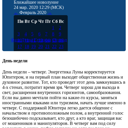
Ближайшее новолуние
24 мар. 2020 12:29
(МСК)
←
Февраль
2020
→
Пн
Вт
Ср
Чт
Пт
Сб
Вс
1
2
3
4
5
6
7
8
9
Фаза Луны
Стрижка
Огород
10
11
12
13
14
15
16
17
18
19
20
21
22
23
24
25
26
27
28
29
День недели
День недели – четверг. Энергетика Луны корректируется
Юпитером, и на первый план выходят общественная жизнь и
духовное развитие. Тот, кто проведет этот день замкнувшись в
4-х стенах, потратит время зря. Четверг хорош для выхода в
свет, расширения внутренних горизонтов, самообразования.
Если вы давно мечтали пойти на какие-то курсы, заняться
иностранными языками или туризмом, начать лучше именно в
четверг. С поддержкой Юпитера легко дается общение с
начальством и противоположным полом, а внутренний голос
безошибочно подсказывает, кто друг, а кто враг, защищая вас
от мошенников и манипуляторов. В четверг вам под силу