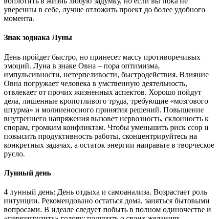
воплотить в жизнь любую задумку, но если вы пока не
уверенны в себе, лучше отложить проект до более удобного
момента.
Знак зодиака Луны
День пройдет быстро, но принесет массу противоречивых
эмоций. Луна в знаке Овна – пора оптимизма,
импульсивности, нетерпеливости, быстродействия. Влияние
Овна погружает человека в умственную деятельность,
отвлекает от прочих жизненных аспектов. Хорошо пойдут
дела, лишенные кропотливого труда, требующие «мозгового
штурма» и молниеносного принятия решений. Повышение
внутреннего напряжения вызовет нервозность, склонность к
спорам, громким конфликтам. Чтобы уменьшить риск ссор и
повысить продуктивность работы, сконцентрируйтесь на
конкретных задачах, а остаток энергии направьте в творческое
русло.
Лунный день
4 лунный день: День отдыха и самоанализа. Возрастает роль
интуиции. Рекомендовано остаться дома, заняться бытовыми
вопросами. В идеале следует побыть в полном одиночестве и
«перезагрузить» голову: подумать о своих желаниях,