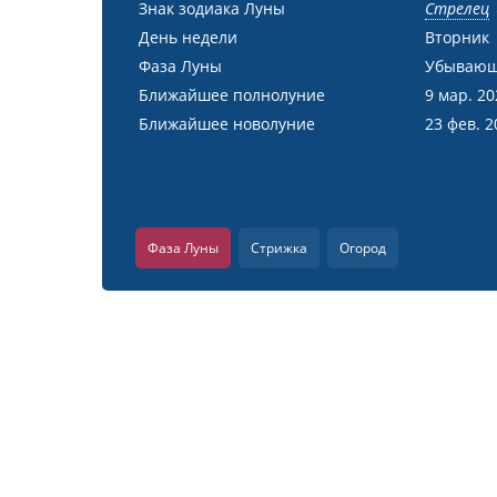
Знак зодиака Луны
Стрелец
День недели
Вторник
Фаза Луны
Убывающ
Ближайшее полнолуние
9 мар. 2
Ближайшее новолуние
23 фев. 2
Фаза Луны
Стрижка
Огород