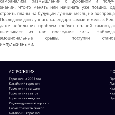
самоанализа, размышлений о духовном и получ
знаний. Что-то менять или начинать уже поздно, од
строить планы на будущий лунный месяц не воспреща
Последние дни лунного календаря самые тяжелые. Ре
даже небольших проблем требует полной самоотда
вытягивает из нас последние силы. Наблюда
эмоциональные срывы, поступки становя
импульсивными.
АСТРОЛОГИЯ
ПО
Гороскоп на 2024 год
Пра
Китайский гороскоп
Лун
Гороскоп на сегодня
Кал
Гороскоп на завтра
Кал
Гороскоп на неделю
Пр
Индивидуальный гороскоп
Совместимость знаков
Китайский гороскоп