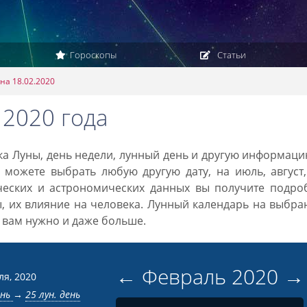
Гороскопы
Статьи
на 18.02.2020
 2020 года
ака Луны, день недели, лунный день и другую информац
 можете выбрать любую другую дату, на июль, август
ческих и астрономических данных вы получите подро
ы, их влияние на человека. Лунный календарь на выбр
то вам нужно и даже больше.
←
Февраль
2020
→
ля, 2020
ень
→
25 лун. день