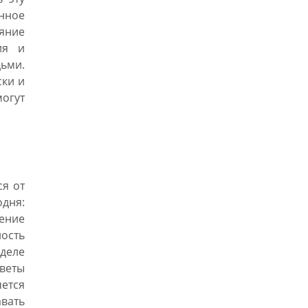
нное
яние
ия и
дьми.
ски и
огут
ся от
дня:
жение
ность
деле
оветы
ется
вать