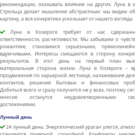
рекомендации, оказывать влияние на других. Луна в 
Стрельца делает мышление абстрактным: мы видим о
картину, а вся конкретика ускользает от нашего взгляда.
Луна в Козероге требует от нас сдержанно
ответственности, расчетливости. Мы забываем о чувст
романтике, становимся серьезными, прямолинейн
вдумчивыми. Интересы смещаются в сторону конкре
результатов. В этот день на первый план вых
материальная сторона жизни. Луна в Козероге – в
продвижения по карьерной лестнице, налаживания де
контактов, решения бытовых и финансовых проб
Добиться всего и сразу получится не у всех, поэтому се
многие останутся неудовлетворенными св
достижениями.
Лунный день
24 лунный день: Энергетический ураган улегся, атмо
становится приятной, спокойной. Конфликты ником