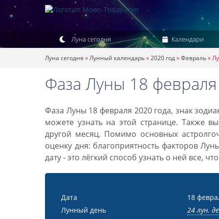
Луна сегодня
Календари
Луна сегодня
»
Лунный календарь
»
2020 год
»
Февраль
»
Лу
Фаза Луны 18 февраля
Фаза Луны 18 февраля 2020 года, знак зоди
можете узнать на этой странице. Также вы
другой месяц. Помимо основных астролго
оценку дня: благоприятность факторов Лун
дату - это лёгкий способ узнать о ней все, ч
Дата
18 февра
Лунный день
24 лун. д