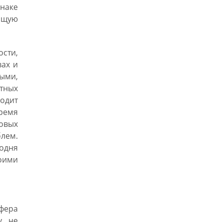
знаке
бщую
сти,
вах и
ыми,
тных
одит
ремя
ловых
лем.
годня
оими
сфера
у не