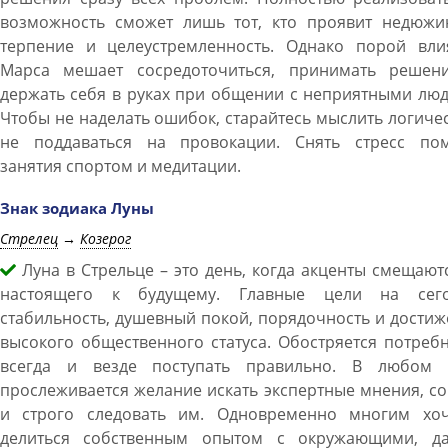
возможность сможет лишь тот, кто проявит недюжи
терпение и целеустремленность. Однако порой вли
Марса мешает сосредоточиться, принимать решен
держать себя в руках при общении с неприятными лю
Чтобы не наделать ошибок, старайтесь мыслить логиче
не поддаваться на провокации. Снять стресс пом
занятия спортом и медитации.
Знак зодиака Луны
Стрелец
→
Козерог
Луна в Стрельце – это день, когда акценты смещают
настоящего к будущему. Главные цели на сего
стабильность, душевный покой, порядочность и дости
высокого общественного статуса. Обостряется потреб
всегда и везде поступать правильно. В любом 
прослеживается желание искать экспертные мнения, с
и строго следовать им. Одновременно многим хоч
делиться собственным опытом с окружающими, да