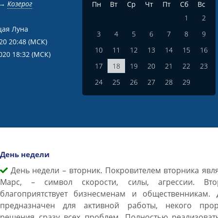
→
Козерог
Пн
Вт
Ср
Чт
Пт
Сб
Вс
1
2
ая Луна
3
4
5
6
7
8
9
020 20:48
(МСК)
10
11
12
13
14
15
16
020 18:32
(МСК)
17
18
19
20
21
22
23
24
25
26
27
28
29
День недели
День недели – вторник. Покровителем вторника явл
Марс, – символ скорости, силы, агрессии. Вто
благоприятствует бизнесменам и общественникам. 
предназначен для активной работы, некого прор
решения сразу всех проблем. Полностью реализовать