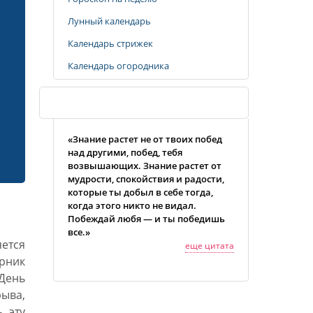
Лунный календарь
Календарь стрижек
Календарь огородника
Случайная цитата
«Знание растет не от твоих побед
над другими, побед, тебя
возвышающих. Знание растет от
мудрости, спокойствия и радости,
которые ты добыл в себе тогда,
когда этого никто не видал.
Побеждай любя — и ты победишь
все.»
яется
еще цитата
рник
День
ыва,
 эту