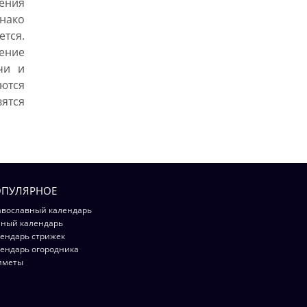
ения
нако
ется.
шение
чи и
ются
тся
ПУЛЯРНОЕ
вославный календарь
ный календарь
ендарь стрижек
ендарь огородника
иметы