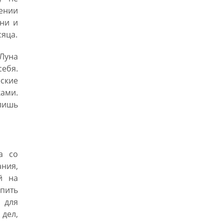
ении
ени и
сяца.
 Луна
ебя.
ские
ами.
лишь
а со
ния,
й на
опить
 для
дел,