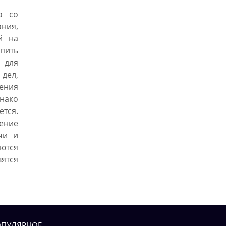
а со
ния,
й на
опить
 для
дел,
ения
нако
ется.
шение
чи и
ются
тся
ПУЛЯРНОЕ