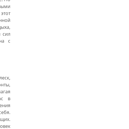
выми
 этот
нной
ыха,
я сил
на с
еск,
нты,
агая
ас в
ления
себя.
щих.
овек