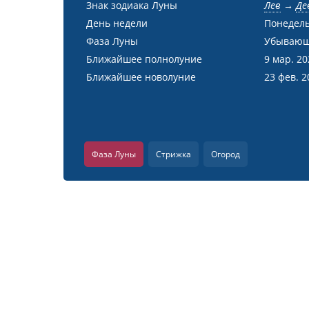
Знак зодиака Луны
Лев
→
Де
День недели
Понедел
Фаза Луны
Убывающ
Ближайшее полнолуние
9 мар. 2
Ближайшее новолуние
23 фев. 2
Фаза Луны
Стрижка
Огород