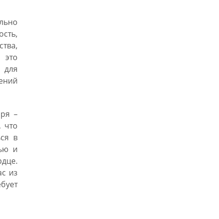
льно
сть,
ства,
 это
 для
лений
аря –
, что
ся в
тью и
рдце.
ас из
бует