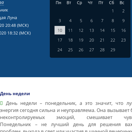
ва
Пн
Вт
Ср
Чт
Пт
Сб
Вс
ьник
1
2
ая Луна
3
4
5
6
7
8
9
020 20:48
(МСК)
10
11
12
13
14
15
16
020 18:32
(МСК)
17
18
19
20
21
22
23
24
25
26
27
28
29
День недели
День недели – понедельник, а это значит, что лу
энергия сегодня сильна и неуправляема. Она вызывает
неконтролируемых эмоций, смешивает чувс
Понедельник – не лучший день для решения ва
проблем, выхода в свет или участия в шумной вечеринк