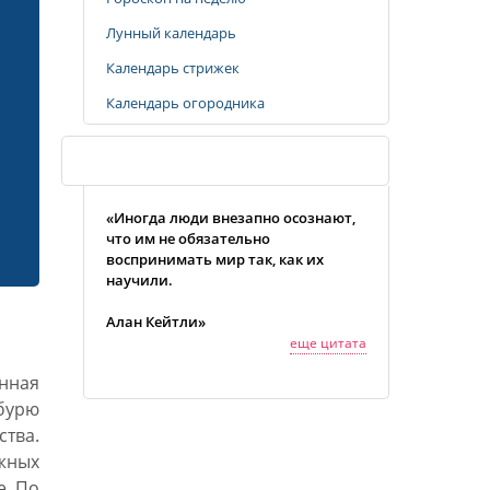
Лунный календарь
Календарь стрижек
Календарь огородника
Случайная цитата
«Иногда люди внезапно осознают,
что им не обязательно
воспринимать мир так, как их
научили.
Алан Кейтли»
еще цитата
нная
 бурю
тва.
жных
е. По