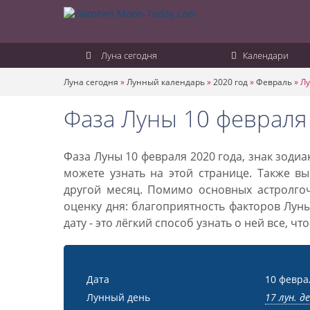
Луна сегодня
Календари
Луна сегодня
»
Лунный календарь
»
2020 год
»
Февраль
»
Лу
Фаза Луны 10 февраля
Фаза Луны 10 февраля 2020 года, знак зоди
можете узнать на этой странице. Также вы
другой месяц. Помимо основных астролго
оценку дня: благоприятность факторов Лун
дату - это лёгкий способ узнать о ней все, ч
Дата
10 февра
Лунный день
17 лун. д