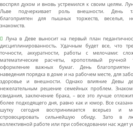
воспрял духом и вновь устремился к своим целям. Лу
Льве подчеркивает роль внешности. День т
благоприятен для пышных торжеств, веселья, н
знакомств.
Луна в Деве выносит на первый план педантичнос
дисциплинированность. Удачным будет все, что тре
точности, аккуратности, работы с мелочами: сло
математические расчеты, кропотливый ручной т
оформление важных бумаг. День благоприятен
наведения порядка в доме и на рабочем месте, для заб
здоровье и внешности. Однако влияние Девы де
нежелательным решение семейных проблем. Знакомс
свидания, заключение брака, – все это лучше отложи
более подходящего дня, равно как и юмор. Все сказан
шутку сегодня воспринимается всерьез и м
спровоцировать сильнейшую обиду. Зато в л
коллективной работе или при собеседовании нас ждет у