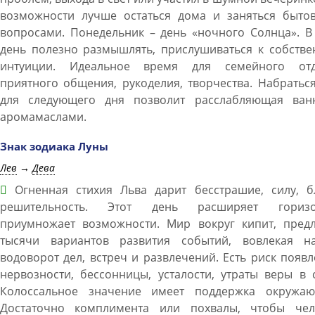
возможности лучше остаться дома и заняться быто
вопросами. Понедельник – день «ночного Солнца». В
день полезно размышлять, прислушиваться к собстве
интуиции. Идеальное время для семейного отд
приятного общения, рукоделия, творчества. Набратьс
для следующего дня позволит расслабляющая ван
аромамаслами.
Знак зодиака Луны
Лев
→
Дева
Огненная стихия Льва дарит бесстрашие, силу, бл
решительность. Этот день расширяет горизо
приумножает возможности. Мир вокруг кипит, предл
тысячи вариантов развития событий, вовлекая н
водоворот дел, встреч и развлечений. Есть риск появ
нервозности, бессонницы, усталости, утраты веры в 
Колоссальное значение имеет поддержка окружаю
Достаточно комплимента или похвалы, чтобы чел