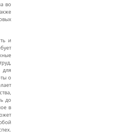
на во
акже
овых
ть и
бует
жные
руд,
 для
оты о
лает
тва,
ть до
ное в
ожет
юбой
спех.