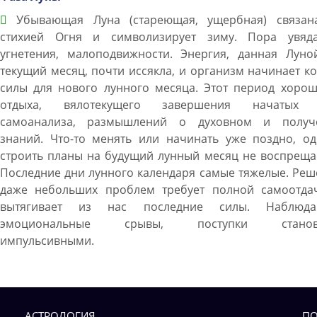
Убывающая Луна (стареющая, ущербная) связан
стихией Огня и символизирует зиму. Пора увяда
угнетения, малоподвижности. Энергия, данная Луно
текущий месяц, почти иссякла, и организм начинает к
силы для нового лунного месяца. Этот период хорош
отдыха, вялотекущего завершения начатых 
самоанализа, размышлений о духовном и получ
знаний. Что-то менять или начинать уже поздно, од
строить планы на будущий лунный месяц не воспреща
Последние дни лунного календаря самые тяжелые. Ре
даже небольших проблем требует полной самоотда
вытягивает из нас последние силы. Наблюда
эмоциональные срывы, поступки становя
импульсивными.
АСТРОЛОГИЯ
ПО