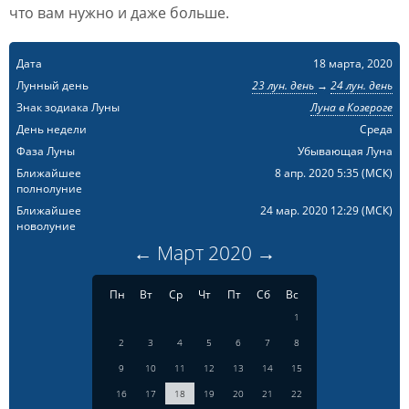
что вам нужно и даже больше.
Дата
18 марта, 2020
Лунный день
23 лун. день
→
24 лун. день
Знак зодиака Луны
Луна в Козероге
День недели
Среда
Фаза Луны
Убывающая Луна
Ближайшее
8 апр. 2020 5:35
(МСК)
полнолуние
Ближайшее
24 мар. 2020 12:29
(МСК)
новолуние
←
Март
2020
→
Пн
Вт
Ср
Чт
Пт
Сб
Вс
1
2
3
4
5
6
7
8
9
10
11
12
13
14
15
16
17
18
19
20
21
22