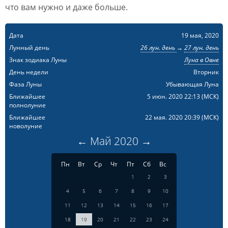
что вам нужно и даже больше.
Дата
19 мая, 2020
Лунный день
26 лун. день
→
27 лун. день
Знак зодиака Луны
Луна в Овне
День недели
Вторник
Фаза Луны
Убывающая Луна
Ближайшее
5 июн. 2020 22:13
(МСК)
полнолуние
Ближайшее
22 мая. 2020 20:39
(МСК)
новолуние
←
Май
2020
→
Пн
Вт
Ср
Чт
Пт
Сб
Вс
1
2
3
4
5
6
7
8
9
10
11
12
13
14
15
16
17
18
19
20
21
22
23
24