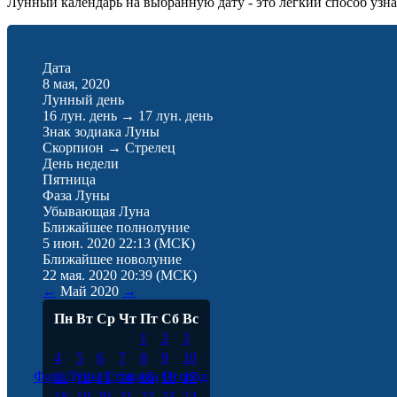
Лунный календарь на выбранную дату - это лёгкий способ узнат
Дата
8 мая, 2020
Лунный день
16 лун. день
→
17 лун. день
Знак зодиака Луны
Скорпион
→
Стрелец
День недели
Пятница
Фаза Луны
Убывающая Луна
Ближайшее полнолуние
5 июн. 2020 22:13
(МСК)
Ближайшее новолуние
22 мая. 2020 20:39
(МСК)
←
Май
2020
→
Пн
Вт
Ср
Чт
Пт
Сб
Вс
1
2
3
4
5
6
7
8
9
10
Фаза Луны
Стрижка
Огород
11
12
13
14
15
16
17
18
19
20
21
22
23
24