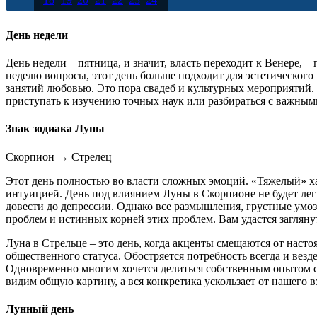
25
26
27
28
29
30
31
День недели
День недели – пятница, и значит, власть переходит к Венере,
неделю вопросы, этот день больше подходит для эстетическог
занятий любовью. Это пора свадеб и культурных мероприятий. В
приступать к изучению точных наук или разбираться с важным
Знак зодиака Луны
Скорпион
→
Стрелец
Этот день полностью во власти сложных эмоций. «Тяжелый» х
интуицией. День под влиянием Луны в Скорпионе не будет ле
довести до депрессии. Однако все размышления, грустные умо
проблем и истинных корней этих проблем. Вам удастся загляну
Луна в Стрельце – это день, когда акценты смещаются от наст
общественного статуса. Обостряется потребность всегда и везд
Одновременно многим хочется делиться собственным опытом с
видим общую картину, а вся конкретика ускользает от нашего в
Лунный день