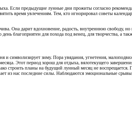
дыха. Если предыдущие лунные дни прожиты согласно рекоменда
вятить время увлечениям. Тем, кто игнорировал советы календар
чива. Она дарит вдохновение, радость, внутреннюю свободу, но 
 день благоприятен для похода под венец, для творчества, а та
ня и символизирует зиму. Пора увядания, угнетения, малоподви
 месяца. Этот период хорош для отдыха, вялотекущего завершени
днако строить планы на будущий лунный месяц не воспрещается.
вает из нас последние силы. Наблюдаются эмоциональные срывы