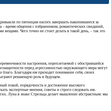
ы привыкли по пятницам наспех завершать накопившиеся за
ца – время общения с избранником, романтических свиданий,
 вещами. Чего точно не стоит делать в такой день, – так это
переменчивости настроения, переплетаемой с обострившейся
беззащитности перед агрессивностью окружающего мира могут
 благо. Благодаря им приходит понимание себя, своих
е сыграют решающую роль в будущем.
евный покой, порядочность и достижение высокого
кать экспертные мнения, советы и строго следовать им.
гих. Луна в знаке Стрельца делает мышление абстрактным: мы