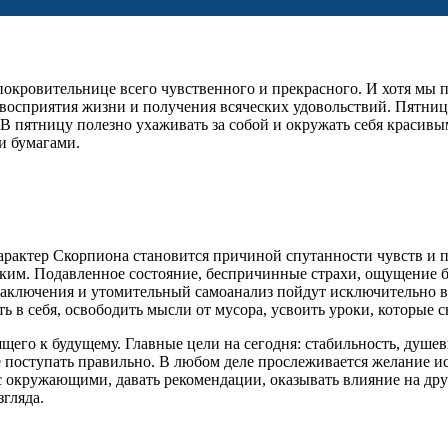
 – покровительнице всего чувственного и прекрасного. И хотя м
о восприятия жизни и получения всяческих удовольствий. Пятни
 пятницу полезно ухаживать за собой и окружать себя красивыми
и бумагами.
арактер Скорпиона становится причиной спутанности чувств и 
гким. Подавленное состояние, беспричинные страхи, ощущение 
заключения и утомительный самоанализ пойдут исключительно во
ть в себя, освободить мысли от мусора, усвоить уроки, которы
оящего к будущему. Главные цели на сегодня: стабильность, душ
е поступать правильно. В любом деле прослеживается желание ис
 окружающими, давать рекомендации, оказывать влияние на дру
згляда.