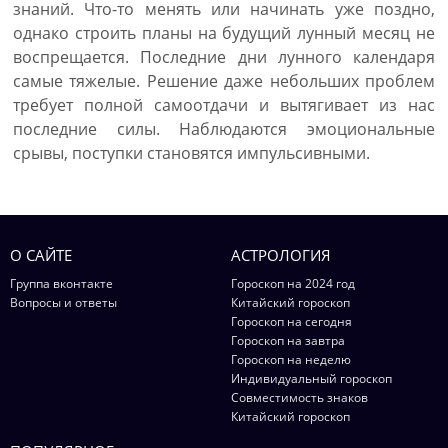
знаний. Что-то менять или начинать уже поздно,
однако строить планы на будущий лунный месяц не
воспрещается. Последние дни лунного календаря
самые тяжелые. Решение даже небольших проблем
требует полной самоотдачи и вытягивает из нас
последние силы. Наблюдаются эмоциональные
срывы, поступки становятся импульсивными.
О САЙТЕ
АСТРОЛОГИЯ
Группа вконтакте
Гороскоп на 2024 год
Вопросы и ответы
Китайский гороскоп
Гороскоп на сегодня
Гороскоп на завтра
Гороскоп на неделю
Индивидуальный гороскоп
Совместимость знаков
Китайский гороскоп