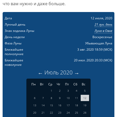
что вам нужно и даже больше.
Дата
12 июля, 2020
Лунный день
21 лун. день
Знак зодиака Луны
Луна в Овне
День недели
Воскресенье
Фаза Луны
Убывающая Луна
Ближайшее
3 авг. 2020 18:59
(МСК)
полнолуние
Ближайшее
20 июл. 2020 20:33
(МСК)
новолуние
←
Июль
2020
→
Пн
Вт
Ср
Чт
Пт
Сб
Вс
1
2
3
4
5
6
7
8
9
10
11
12
13
14
15
16
17
18
19
20
21
22
23
24
25
26