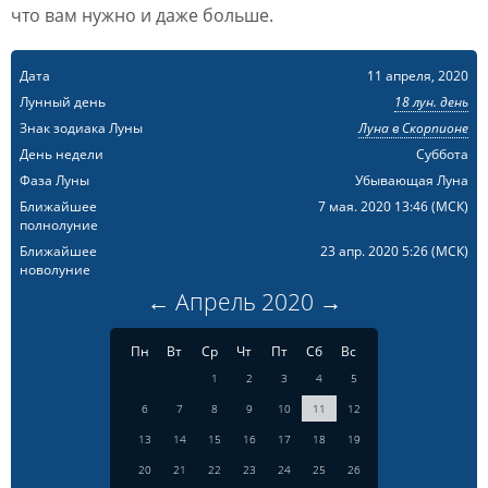
что вам нужно и даже больше.
Дата
11 апреля, 2020
Лунный день
18 лун. день
Знак зодиака Луны
Луна в Скорпионе
День недели
Суббота
Фаза Луны
Убывающая Луна
Ближайшее
7 мая. 2020 13:46
(МСК)
полнолуние
Ближайшее
23 апр. 2020 5:26
(МСК)
новолуние
←
Апрель
2020
→
Пн
Вт
Ср
Чт
Пт
Сб
Вс
1
2
3
4
5
6
7
8
9
10
11
12
13
14
15
16
17
18
19
20
21
22
23
24
25
26