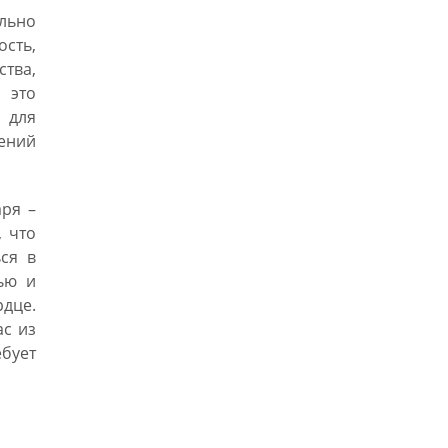
льно
сть,
ства,
 это
 для
лений
аря –
, что
ся в
тью и
рдце.
ас из
бует