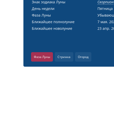
Знак зодиака Луны
Скорпион
День недели
Пятница
Фаза Луны
Убывающ
Ближайшее полнолуние
7 мая. 20
Ближайшее новолуние
23 апр. 2
Фаза Луны
Стрижка
Огород