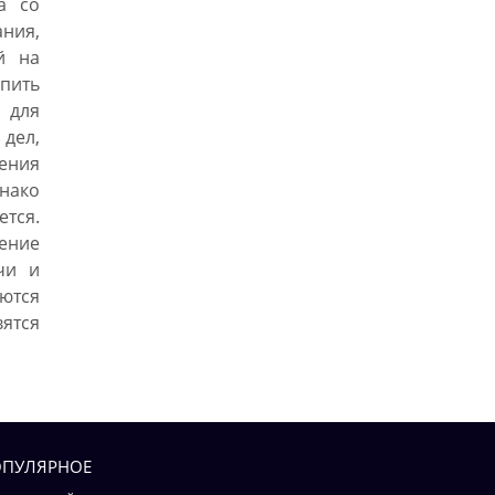
а со
ния,
й на
опить
 для
дел,
ения
нако
ется.
шение
чи и
ются
тся
ПУЛЯРНОЕ