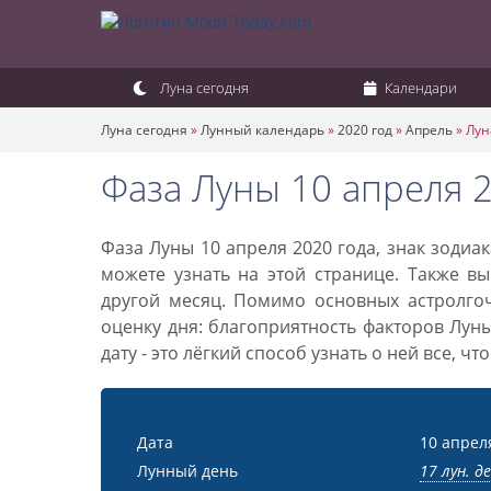
Луна сегодня
Календари
Луна сегодня
»
Лунный календарь
»
2020 год
»
Апрель
»
Лун
Фаза Луны 10 апреля 
Фаза Луны 10 апреля 2020 года, знак зодиа
можете узнать на этой странице. Также вы
другой месяц. Помимо основных астролго
оценку дня: благоприятность факторов Лун
дату - это лёгкий способ узнать о ней все, ч
Дата
10 апрел
Лунный день
17 лун. д