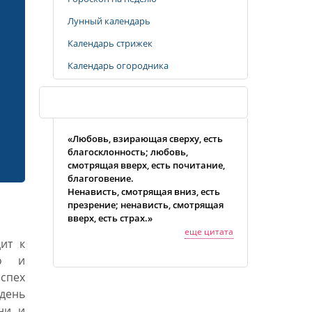
Лунный календарь
Календарь стрижек
Календарь огородника
Случайная цитата
«Любовь, взирающая сверху, есть
благосклонность; любовь,
смотрящая вверх, есть почитание,
благоговение.
Ненависть, смотрящая вниз, есть
презрение; ненависть, смотрящая
вверх, есть страх.»
еще цитата
ит к
го и
спех
день
ни и