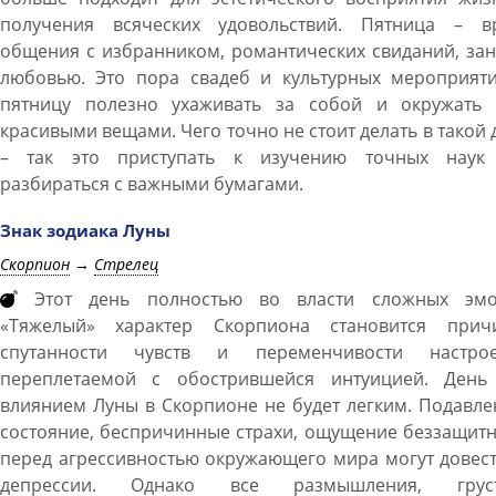
получения всяческих удовольствий. Пятница – в
общения с избранником, романтических свиданий, за
любовью. Это пора свадеб и культурных мероприяти
пятницу полезно ухаживать за собой и окружать 
красивыми вещами. Чего точно не стоит делать в такой 
– так это приступать к изучению точных наук
разбираться с важными бумагами.
Знак зодиака Луны
Скорпион
→
Стрелец
Этот день полностью во власти сложных эмо
«Тяжелый» характер Скорпиона становится прич
спутанности чувств и переменчивости настрое
переплетаемой с обострившейся интуицией. День
влиянием Луны в Скорпионе не будет легким. Подавл
состояние, беспричинные страхи, ощущение беззащит
перед агрессивностью окружающего мира могут довес
депрессии. Однако все размышления, грус