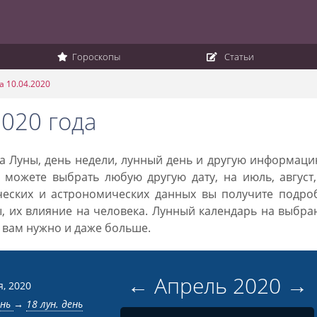
Гороскопы
Статьи
а 10.04.2020
2020 года
ка Луны, день недели, лунный день и другую информац
 можете выбрать любую другую дату, на июль, август
ческих и астрономических данных вы получите подро
ы, их влияние на человека. Лунный календарь на выбр
то вам нужно и даже больше.
←
Апрель
2020
→
я, 2020
ень
→
18 лун. день