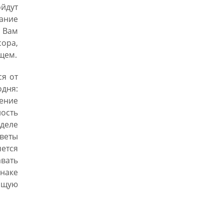
йдут
мание
. Вам
ора,
щем.
ся от
дня:
жение
ность
деле
оветы
ется
вать
знаке
бщую