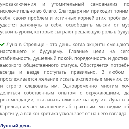
умозаключения и утомительный самоанализ по
исключительно во благо. Благодаря им приходит пони
себя, своих проблем и истинных корней этих проблем
удастся заглянуть в себя, освободить мысли от мус
усвоить уроки, которые сыграют решающую роль в буду
Луна в Стрельце – это день, когда акценты смещают
настоящего к будущему. Главные цели на сего
стабильность, душевный покой, порядочность и дости
высокого общественного статуса. Обостряется потреб
всегда и везде поступать правильно. В любом 
прослеживается желание искать экспертные мнения, с
и строго следовать им. Одновременно многим хоч
делиться собственным опытом с окружающими, да
рекомендации, оказывать влияние на других. Луна в 
Стрельца делает мышление абстрактным: мы видим о
картину, а вся конкретика ускользает от нашего взгляда.
Лунный день