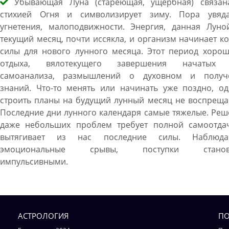
Убывающая Луна (стареющая, ущербная) связан
стихией Огня и символизирует зиму. Пора увяда
угнетения, малоподвижности. Энергия, данная Луно
текущий месяц, почти иссякла, и организм начинает к
силы для нового лунного месяца. Этот период хорош
отдыха, вялотекущего завершения начатых 
самоанализа, размышлений о духовном и получ
знаний. Что-то менять или начинать уже поздно, од
строить планы на будущий лунный месяц не воспреща
Последние дни лунного календаря самые тяжелые. Ре
даже небольших проблем требует полной самоотда
вытягивает из нас последние силы. Наблюда
эмоциональные срывы, поступки становя
импульсивными.
АСТРОЛОГИЯ
ПО