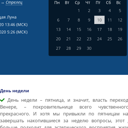
→
Стрелец
Пн
Вт
Ср
Чт
Пт
Сб
Вс
1
2
3
4
5
ая Луна
6
7
8
9
10
11
12
20 13:46
(МСК)
13
14
15
16
17
18
19
020 5:26
(МСК)
20
21
22
23
24
25
26
27
28
29
30
День недели
День недели – пятница, и значит, власть переход
Венере, – покровительнице всего чувственно
прекрасного. И хотя мы привыкли по пятницам на
завершать накопившиеся за неделю вопросы, этот 
больше подходит для эстетического восприятия жиз