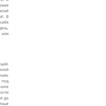
ремя
нятий
й. В
себя
день,
 или
ций.
иной
ния,
 под
енное
ности
ти до
тные