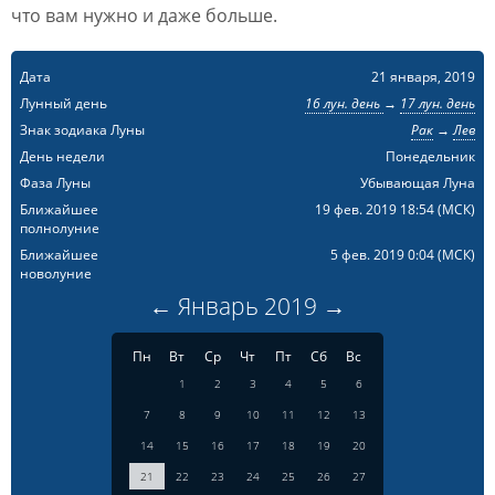
что вам нужно и даже больше.
Дата
21 января, 2019
Лунный день
16 лун. день
→
17 лун. день
Знак зодиака Луны
Рак
→
Лев
День недели
Понедельник
Фаза Луны
Убывающая Луна
Ближайшее
19 фев. 2019 18:54
(МСК)
полнолуние
Ближайшее
5 фев. 2019 0:04
(МСК)
новолуние
←
Январь
2019
→
Пн
Вт
Ср
Чт
Пт
Сб
Вс
1
2
3
4
5
6
7
8
9
10
11
12
13
14
15
16
17
18
19
20
21
22
23
24
25
26
27