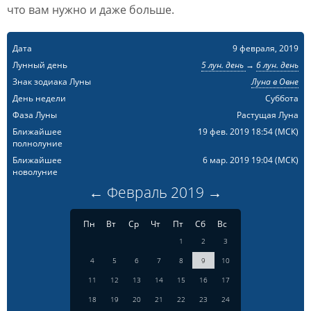
что вам нужно и даже больше.
Дата
9 февраля, 2019
Лунный день
5 лун. день
→
6 лун. день
Знак зодиака Луны
Луна в Овне
День недели
Суббота
Фаза Луны
Растущая Луна
Ближайшее
19 фев. 2019 18:54
(МСК)
полнолуние
Ближайшее
6 мар. 2019 19:04
(МСК)
новолуние
←
Февраль
2019
→
Пн
Вт
Ср
Чт
Пт
Сб
Вс
1
2
3
4
5
6
7
8
9
10
11
12
13
14
15
16
17
18
19
20
21
22
23
24