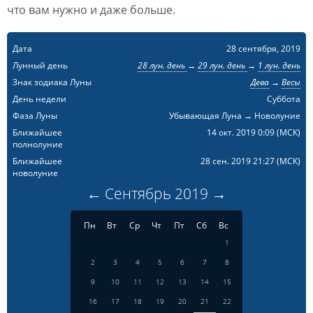
что вам нужно и даже больше.
Дата
28 сентября, 2019
Лунный день
28 лун. день
→
29 лун. день
→
1 лун. день
Знак зодиака Луны
Дева
→
Весы
День недели
Суббота
Фаза Луны
Убывающая Луна → Новолуние
Ближайшее
14 окт. 2019 0:09
(МСК)
полнолуние
Ближайшее
28 сен. 2019 21:27
(МСК)
новолуние
←
Сентябрь
2019
→
Пн
Вт
Ср
Чт
Пт
Сб
Вс
1
2
3
4
5
6
7
8
9
10
11
12
13
14
15
16
17
18
19
20
21
22