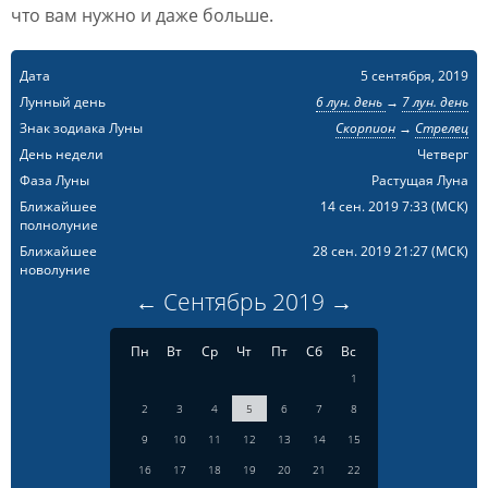
что вам нужно и даже больше.
Дата
5 сентября, 2019
Лунный день
6 лун. день
→
7 лун. день
Знак зодиака Луны
Скорпион
→
Стрелец
День недели
Четверг
Фаза Луны
Растущая Луна
Ближайшее
14 сен. 2019 7:33
(МСК)
полнолуние
Ближайшее
28 сен. 2019 21:27
(МСК)
новолуние
←
Сентябрь
2019
→
Пн
Вт
Ср
Чт
Пт
Сб
Вс
1
2
3
4
5
6
7
8
9
10
11
12
13
14
15
16
17
18
19
20
21
22