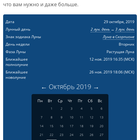
что вам нужно и даже больше.
Дата
29 октября, 2019
Лунный день
2 лун. день
→
3 лун. день
Знак зодиака Луны
Луна в Скорпионе
День недели
Вторник
Фаза Луны
Растущая Луна
Ближайшее
12 ноя. 2019 16:35
(МСК)
полнолуние
Ближайшее
26 ноя. 2019 18:06
(МСК)
новолуние
←
Октябрь
2019
→
Пн
Вт
Ср
Чт
Пт
Сб
Вс
1
2
3
4
5
6
7
8
9
10
11
12
13
14
15
16
17
18
19
20
21
22
23
24
25
26
27