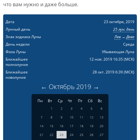
что вам нужно и даже больше.
Дата
23 октября, 2019
Лунный день
25 лун. день
Знак зодиака Луны
Лев
→
Дева
День недели
Среда
Фаза Луны
Убывающая Луна
Ближайшее
12 ноя. 2019 16:35
(МСК)
полнолуние
Ближайшее
28 окт. 2019 6:39
(МСК)
новолуние
←
Октябрь
2019
→
Пн
Вт
Ср
Чт
Пт
Сб
Вс
1
2
3
4
5
6
7
8
9
10
11
12
13
14
15
16
17
18
19
20
21
22
23
24
25
26
27