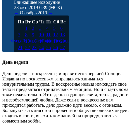
Ближайшее новолуние
28 окт. 2019 6:39
(МСК)
←
Октябрь
2019
→
Пн
Вт
Ср
Чт
Пт
Сб
Вс
1
2
3
4
5
6
7
8
9
10
11
12
13
Фаза Луны
Стрижка
Огород
14
15
16
17
18
19
20
21
22
23
24
25
26
27
28
29
30
31
День недели
День недели – воскресенье, и правит его энергией Солнце.
Издавна по воскресеньям запрещалось заниматься
изнурительным трудом. В воскресенье нельзя измождать свое
тело и предаваться отрицательным эмоциям. Но и сидеть дома
тоже нежелательно. Этот день создан для света, тепла, радости
и всеобъемлющей любви. Даже если в воскресенье вам
приходится работать, дело должно идти весело, с огоньком.
Большую часть дня стоит провести в обществе близких людей:
сходить в гости, выехать компанией на природу, заняться
совместным хобби.