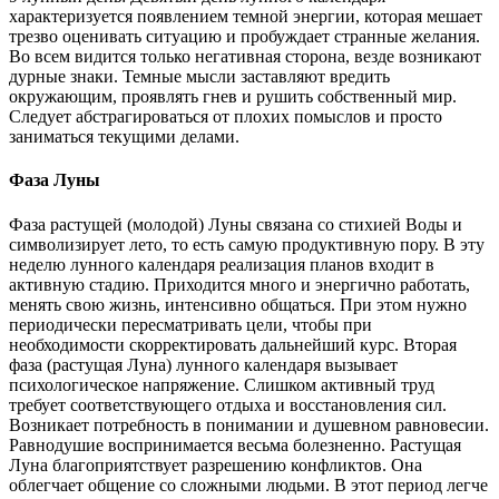
характеризуется появлением темной энергии, которая мешает
трезво оценивать ситуацию и пробуждает странные желания.
Во всем видится только негативная сторона, везде возникают
дурные знаки. Темные мысли заставляют вредить
окружающим, проявлять гнев и рушить собственный мир.
Следует абстрагироваться от плохих помыслов и просто
заниматься текущими делами.
Фаза Луны
Фаза растущей (молодой) Луны связана со стихией Воды и
символизирует лето, то есть самую продуктивную пору. В эту
неделю лунного календаря реализация планов входит в
активную стадию. Приходится много и энергично работать,
менять свою жизнь, интенсивно общаться. При этом нужно
периодически пересматривать цели, чтобы при
необходимости скорректировать дальнейший курс. Вторая
фаза (растущая Луна) лунного календаря вызывает
психологическое напряжение. Слишком активный труд
требует соответствующего отдыха и восстановления сил.
Возникает потребность в понимании и душевном равновесии.
Равнодушие воспринимается весьма болезненно. Растущая
Луна благоприятствует разрешению конфликтов. Она
облегчает общение со сложными людьми. В этот период легче