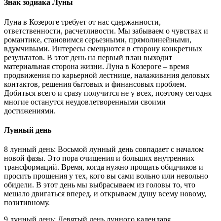
Знак зодиака Луны
Луна в Козероге требует от нас сдержанности,
ответственности, расчетливости. Мы забываем о чувствах и
романтике, становимся серьезными, прямолинейными,
вдумчивыми. Интересы смещаются в сторону конкретных
результатов. В этот день на первый план выходит
материальная сторона жизни. Луна в Козероге – время
продвижения по карьерной лестнице, налаживания деловых
контактов, решения бытовых и финансовых проблем.
Добиться всего и сразу получится не у всех, поэтому сегодня
многие останутся неудовлетворенными своими
достижениями.
Лунный день
8 лунный день: Восьмой лунный день совпадает с началом
новой фазы. Это пора очищения и больших внутренних
трансформаций. Время, когда нужно прощать обидчиков и
просить прощения у тех, кого вы сами вольно или невольно
обидели. В этот день мы выбрасываем из головы то, что
мешало двигаться вперед, и открываем душу всему новому,
позитивному.
9 лунный день: Девятый день лунного календаря