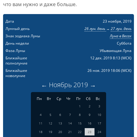
что вам нужно и даже больше.
Дата
23 ноября, 2019
Лунный день
26 лун. день
→
27 лун. день
Знак зодиака Луны
Луна в Весах
День недели
Суббота
Фаза Луны
Убывающая Луна
Ближайшее
12 дек. 2019 8:13
(МСК)
полнолуние
Ближайшее
26 ноя. 2019 18:06
(МСК)
новолуние
←
Ноябрь
2019
→
Пн
Вт
Ср
Чт
Пт
Сб
Вс
1
2
3
4
5
6
7
8
9
10
11
12
13
14
15
16
17
18
19
20
21
22
23
24