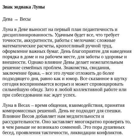
Знак зодиака Луны
Дева
→
Весы
Луна в Деве выносит на первый план педантичность и
дисциплинированность. Удачным будет все, что требует
точности, аккуратности, работы с мелочами: сложные
математические расчеты, кропотливый ручной труд,
оформление важных бумаг. День благоприятен для наведения
порядка в доме и на рабочем месте, для заботы о здоровье и
внешности. Однако влияние Девы делает нежелательным
решение семейных проблем. Знакомства, свидания,
заключение брака, – все это лучше отложить до более
подходящего дня, равно как и юмор. Все сказанное в шутку
сегодня воспринимается всерьез и может спровоцировать
сильнейшую обиду. Зато в любой коллективной работе или
при собеседовании нас ждет успех.
Луна в Весах – время общения, взаимодействия, принятия
компромиссных решений. День не подходит для спешки.
Влияние Весов добавляет нам медлительности и
рассудительности. Оно заставляет многократно проверять то,
в чем раньше не возникало сомнений. Это пора душевных
бесед, проявления тактичности, ликвидации конфликтов.