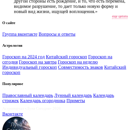
другой стороны есть рождение, и то, что есть перемена,
видимое разрушение, то дает только новую форму и
новый вид жизни, ищущей воплощения.»
еще цитата
О сайте
Группа вконтакте
Вопросы и ответы
Астрология
Гороскоп на 2024 год
Китайский гороскоп
Гороскоп на
сегодня
Гороскоп на завтра
Гороскоп на неделю
Индивидуальный гороскоп
Совместимость знаков
Китайский
гороскоп
Популярное
Православный календарь
Лунный календарь
Календарь
стрижек
Календарь огородника
Приметы
Астропортал «Луна Сегодня» 2026
Вконтакте