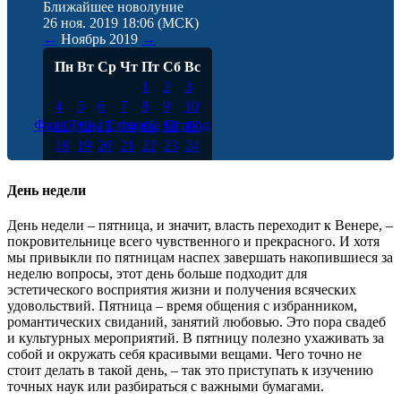
Ближайшее новолуние
26 ноя. 2019 18:06
(МСК)
←
Ноябрь
2019
→
Пн
Вт
Ср
Чт
Пт
Сб
Вс
1
2
3
4
5
6
7
8
9
10
Фаза Луны
Стрижка
Огород
11
12
13
14
15
16
17
18
19
20
21
22
23
24
25
26
27
28
29
30
День недели
День недели – пятница, и значит, власть переходит к Венере, –
покровительнице всего чувственного и прекрасного. И хотя
мы привыкли по пятницам наспех завершать накопившиеся за
неделю вопросы, этот день больше подходит для
эстетического восприятия жизни и получения всяческих
удовольствий. Пятница – время общения с избранником,
романтических свиданий, занятий любовью. Это пора свадеб
и культурных мероприятий. В пятницу полезно ухаживать за
собой и окружать себя красивыми вещами. Чего точно не
стоит делать в такой день, – так это приступать к изучению
точных наук или разбираться с важными бумагами.