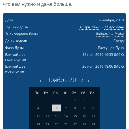
что вам нужно и даже больше.
Дата
6 ноября, 2019
Лунный день
10 лун. день
→
11 лун. день
Знак зодиака Луны
Водолей
→
Рыбы
День недели
Среда
Фаза Луны
Растущая Луна
Ближайшее
12 ноя. 2019 16:35
(МСК)
полнолуние
Ближайшее
26 ноя. 2019 18:06
(МСК)
новолуние
←
Ноябрь
2019
→
Пн
Вт
Ср
Чт
Пт
Сб
Вс
1
2
3
4
5
6
7
8
9
10
11
12
13
14
15
16
17
18
19
20
21
22
23
24