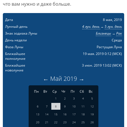
что вам нужно и даже больше.
Дата
8 мая, 2019
Лунный день
4 лун. день
→
5 лун. день
Знак зодиака Луны
Близнецы
→
Рак
День недели
Среда
Фаза Луны
Растущая Луна
Ближайшее
19 мая. 2019 0:12
(МСК)
полнолуние
Ближайшее
3 июн. 2019 13:02
(МСК)
новолуние
←
Май
2019
→
Пн
Вт
Ср
Чт
Пт
Сб
Вс
1
2
3
4
5
6
7
8
9
10
11
12
13
14
15
16
17
18
19
20
21
22
23
24
25
26