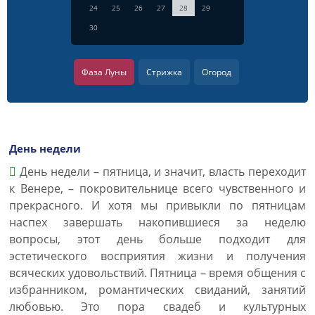
24
25
26
27
28
29
30
Фаза Луны
Стрижка
Огород
День недели
День недели – пятница, и значит, власть переходит
к Венере, – покровительнице всего чувственного и
прекрасного. И хотя мы привыкли по пятницам
наспех завершать накопившиеся за неделю
вопросы, этот день больше подходит для
эстетического восприятия жизни и получения
всяческих удовольствий. Пятница – время общения с
избранником, романтических свиданий, занятий
любовью. Это пора свадеб и культурных