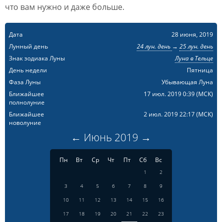
что вам нужно и даже больше.
Дата
28 июня, 2019
Лунный день
24 лун. день
→
25 лун. день
Знак зодиака Луны
Луна в Тельце
День недели
Пятница
Фаза Луны
Убывающая Луна
Ближайшее
17 июл. 2019 0:39
(МСК)
полнолуние
Ближайшее
2 июл. 2019 22:17
(МСК)
новолуние
←
Июнь
2019
→
Пн
Вт
Ср
Чт
Пт
Сб
Вс
1
2
3
4
5
6
7
8
9
10
11
12
13
14
15
16
17
18
19
20
21
22
23