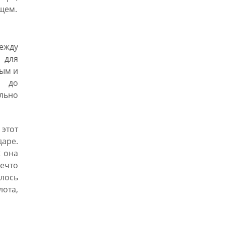
щем.
между
 для
ым и
я до
льно
 этот
даре.
к она
ечто
лось
ота,