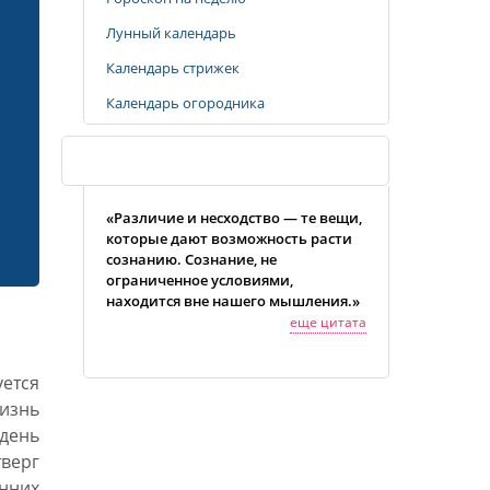
Лунный календарь
Календарь стрижек
Календарь огородника
Случайная цитата
«Различие и несходство — те вещи,
которые дают возможность расти
сознанию. Сознание, не
ограниченное условиями,
находится вне нашего мышления.»
еще цитата
уется
изнь
день
верг
нних