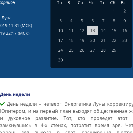
корпион
Пн
Вт
Ср
Чт
Пт
Сб
Вс
1
2
 Луна
3
4
5
6
7
8
9
2019 11:31
(МСК)
10
11
12
13
14
15
16
019 22:17
(МСК)
17
18
19
20
21
22
23
24
25
26
27
28
29
30
День недели
День недели – четверг. Энергетика Луны корректир
Юпитером, и на первый план выходят общественная ж
и духовное развитие. Тот, кто проведет этот 
замкнувшись в 4-х стенах, потратит время зря. Чет
хорош для выхода в свет, расширения внутре