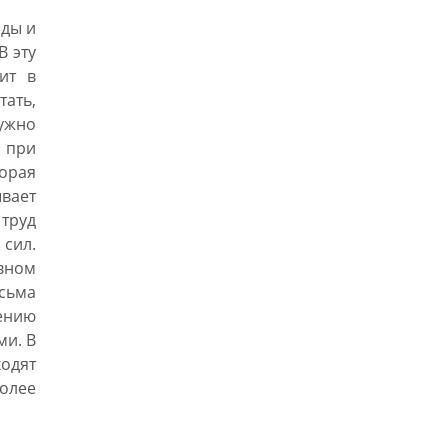
оды и
В эту
ит в
тать,
нужно
 при
орая
вает
труд
сил.
вном
сьма
ению
ми. В
одят
олее