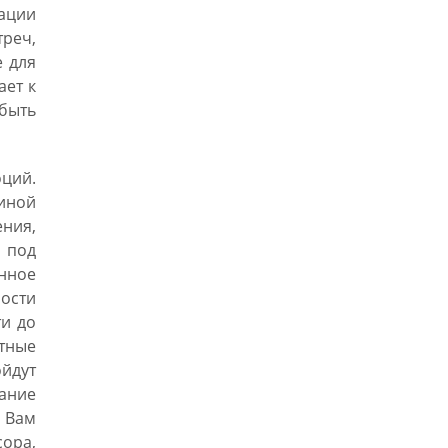
ации
треч,
е для
ает к
быть
ций.
иной
ния,
 под
енное
ности
ти до
тные
йдут
мание
. Вам
ора,