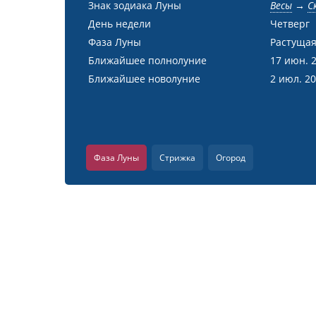
Знак зодиака Луны
Весы
→
С
День недели
Четверг
Фаза Луны
Растущая
Ближайшее полнолуние
17 июн. 
Ближайшее новолуние
2 июл. 2
Фаза Луны
Стрижка
Огород