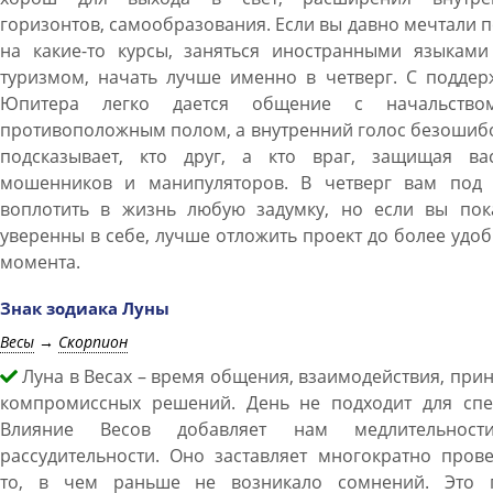
горизонтов, самообразования. Если вы давно мечтали 
на какие-то курсы, заняться иностранными языками
туризмом, начать лучше именно в четверг. С поддер
Юпитера легко дается общение с начальств
противоположным полом, а внутренний голос безошиб
подсказывает, кто друг, а кто враг, защищая ва
мошенников и манипуляторов. В четверг вам под 
воплотить в жизнь любую задумку, но если вы пок
уверенны в себе, лучше отложить проект до более удо
момента.
Знак зодиака Луны
Весы
→
Скорпион
Луна в Весах – время общения, взаимодействия, при
компромиссных решений. День не подходит для спе
Влияние Весов добавляет нам медлительнос
рассудительности. Оно заставляет многократно пров
то, в чем раньше не возникало сомнений. Это 