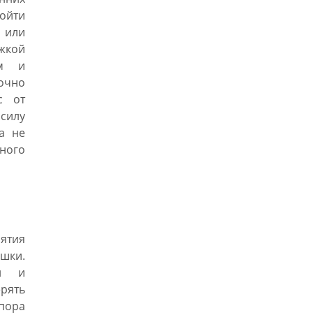
пойти
 или
жкой
ом и
очно
с от
силу
а не
бного
нятия
шки.
ти и
ерять
пора