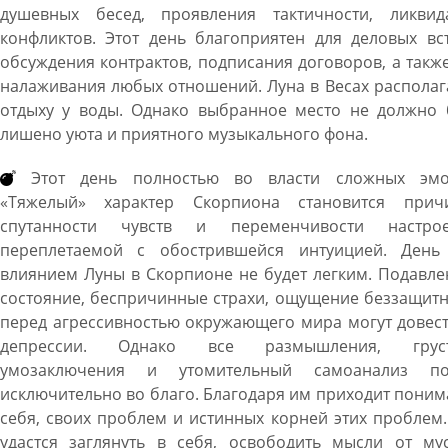
душевных бесед, проявления тактичности, ликвид
конфликтов. Этот день благоприятен для деловых вс
обсуждения контрактов, подписания договоров, а такж
налаживания любых отношений. Луна в Весах располаг
отдыху у воды. Однако выбранное место не должно 
лишено уюта и приятного музыкального фона.
Этот день полностью во власти сложных эмо
«Тяжелый» характер Скорпиона становится прич
спутанности чувств и переменчивости настрое
переплетаемой с обострившейся интуицией. День
влиянием Луны в Скорпионе не будет легким. Подавл
состояние, беспричинные страхи, ощущение беззащит
перед агрессивностью окружающего мира могут довес
депрессии. Однако все размышления, грус
умозаключения и утомительный самоанализ по
исключительно во благо. Благодаря им приходит пони
себя, своих проблем и истинных корней этих проблем
удастся заглянуть в себя, освободить мысли от мус