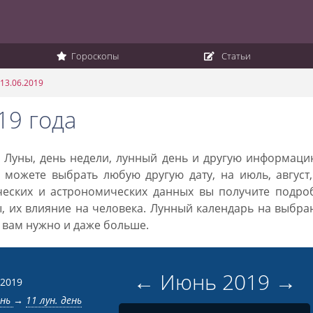
Гороскопы
Статьи
13.06.2019
19 года
а Луны, день недели, лунный день и другую информац
 можете выбрать любую другую дату, на июль, август
ческих и астрономических данных вы получите подро
ы, их влияние на человека. Лунный календарь на выбр
то вам нужно и даже больше.
←
Июнь
2019
→
 2019
ень
→
11 лун. день