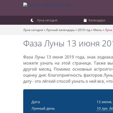
Луна сегодня
Календари
Луна сегодня
»
Лунный календарь
»
2019 год
»
Июнь
»
Луна 
Фаза Луны 13 июня 20
Фаза Луны 13 июня 2019 года, знак зодиак
можете узнать на этой странице. Также вы
другой месяц. Помимо основных астролго
оценку дня: благоприятность факторов Лун
дату - это лёгкий способ узнать о ней все, ч
Дата
13 июня,
Лунный день
10 лун. д