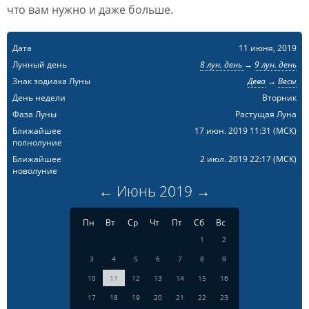
что вам нужно и даже больше.
Дата
11 июня, 2019
Лунный день
8 лун. день
→
9 лун. день
Знак зодиака Луны
Дева
→
Весы
День недели
Вторник
Фаза Луны
Растущая Луна
Ближайшее
17 июн. 2019 11:31
(МСК)
полнолуние
Ближайшее
2 июл. 2019 22:17
(МСК)
новолуние
←
Июнь
2019
→
Пн
Вт
Ср
Чт
Пт
Сб
Вс
1
2
3
4
5
6
7
8
9
10
11
12
13
14
15
16
17
18
19
20
21
22
23