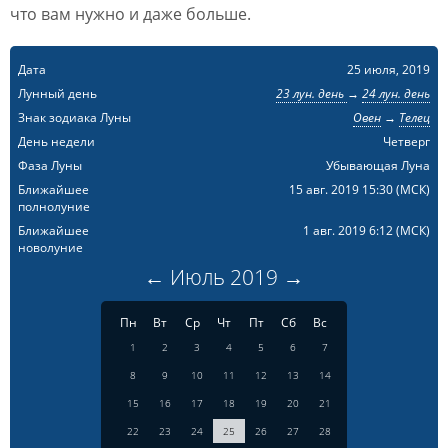
что вам нужно и даже больше.
Дата
25 июля, 2019
Лунный день
23 лун. день
→
24 лун. день
Знак зодиака Луны
Овен
→
Телец
День недели
Четверг
Фаза Луны
Убывающая Луна
Ближайшее
15 авг. 2019 15:30
(МСК)
полнолуние
Ближайшее
1 авг. 2019 6:12
(МСК)
новолуние
←
Июль
2019
→
Пн
Вт
Ср
Чт
Пт
Сб
Вс
1
2
3
4
5
6
7
8
9
10
11
12
13
14
15
16
17
18
19
20
21
22
23
24
25
26
27
28