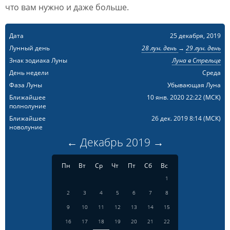
что вам нужно и даже больше.
Дата
25 декабря, 2019
Лунный день
28 лун. день
→
29 лун. день
Знак зодиака Луны
Луна в Стрельце
День недели
Среда
Фаза Луны
Убывающая Луна
Ближайшее
10 янв. 2020 22:22
(МСК)
полнолуние
Ближайшее
26 дек. 2019 8:14
(МСК)
новолуние
←
Декабрь
2019
→
Пн
Вт
Ср
Чт
Пт
Сб
Вс
1
2
3
4
5
6
7
8
9
10
11
12
13
14
15
16
17
18
19
20
21
22