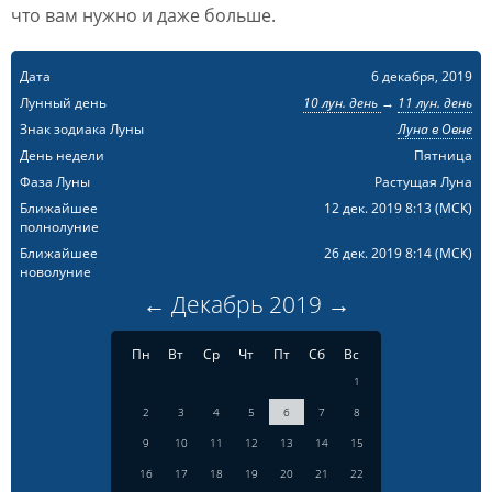
что вам нужно и даже больше.
Дата
6 декабря, 2019
Лунный день
10 лун. день
→
11 лун. день
Знак зодиака Луны
Луна в Овне
День недели
Пятница
Фаза Луны
Растущая Луна
Ближайшее
12 дек. 2019 8:13
(МСК)
полнолуние
Ближайшее
26 дек. 2019 8:14
(МСК)
новолуние
←
Декабрь
2019
→
Пн
Вт
Ср
Чт
Пт
Сб
Вс
1
2
3
4
5
6
7
8
9
10
11
12
13
14
15
16
17
18
19
20
21
22