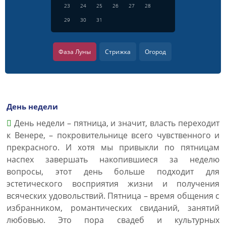
23
24
25
26
27
28
29
30
31
Фаза Луны
Стрижка
Огород
День недели
День недели – пятница, и значит, власть переходит
к Венере, – покровительнице всего чувственного и
прекрасного. И хотя мы привыкли по пятницам
наспех завершать накопившиеся за неделю
вопросы, этот день больше подходит для
эстетического восприятия жизни и получения
всяческих удовольствий. Пятница – время общения с
избранником, романтических свиданий, занятий
любовью. Это пора свадеб и культурных