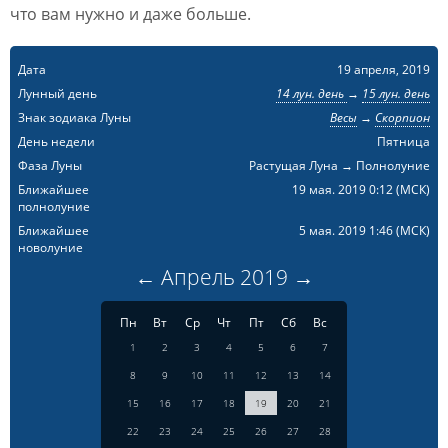
что вам нужно и даже больше.
Дата
19 апреля, 2019
Лунный день
14 лун. день
→
15 лун. день
Знак зодиака Луны
Весы
→
Скорпион
День недели
Пятница
Фаза Луны
Растущая Луна → Полнолуние
Ближайшее
19 мая. 2019 0:12
(МСК)
полнолуние
Ближайшее
5 мая. 2019 1:46
(МСК)
новолуние
←
Апрель
2019
→
Пн
Вт
Ср
Чт
Пт
Сб
Вс
1
2
3
4
5
6
7
8
9
10
11
12
13
14
15
16
17
18
19
20
21
22
23
24
25
26
27
28