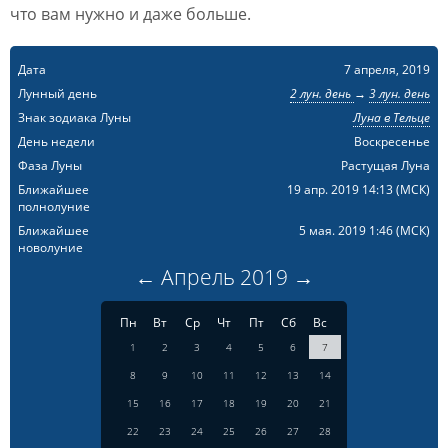
что вам нужно и даже больше.
Дата
7 апреля, 2019
Лунный день
2 лун. день
→
3 лун. день
Знак зодиака Луны
Луна в Тельце
День недели
Воскресенье
Фаза Луны
Растущая Луна
Ближайшее
19 апр. 2019 14:13
(МСК)
полнолуние
Ближайшее
5 мая. 2019 1:46
(МСК)
новолуние
←
Апрель
2019
→
Пн
Вт
Ср
Чт
Пт
Сб
Вс
1
2
3
4
5
6
7
8
9
10
11
12
13
14
15
16
17
18
19
20
21
22
23
24
25
26
27
28