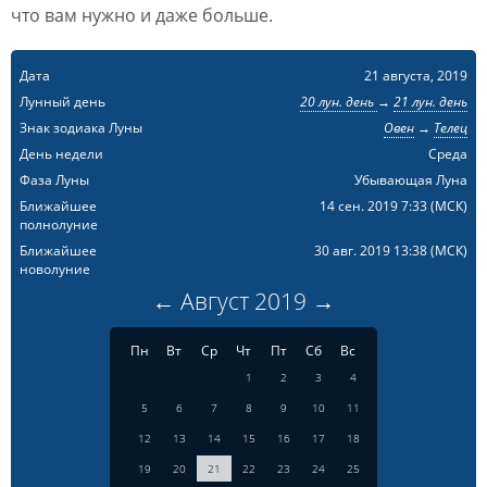
что вам нужно и даже больше.
Дата
21 августа, 2019
Лунный день
20 лун. день
→
21 лун. день
Знак зодиака Луны
Овен
→
Телец
День недели
Среда
Фаза Луны
Убывающая Луна
Ближайшее
14 сен. 2019 7:33
(МСК)
полнолуние
Ближайшее
30 авг. 2019 13:38
(МСК)
новолуние
←
Август
2019
→
Пн
Вт
Ср
Чт
Пт
Сб
Вс
1
2
3
4
5
6
7
8
9
10
11
12
13
14
15
16
17
18
19
20
21
22
23
24
25