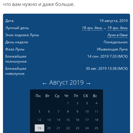
что вам нужно и даже больше.
Дата
19 августа, 2019
Лунный день
18 лун. день
→
19 лун. день
Знак зодиака Луны
Луна в Овне
День недели
Понедельник
Фаза Луны
Убывающая Луна
Ближайшее
14 сен. 2019 7:33
(МСК)
полнолуние
Ближайшее
30 авг. 2019 13:38
(МСК)
новолуние
←
Август
2019
→
Пн
Вт
Ср
Чт
Пт
Сб
Вс
1
2
3
4
5
6
7
8
9
10
11
12
13
14
15
16
17
18
19
20
21
22
23
24
25