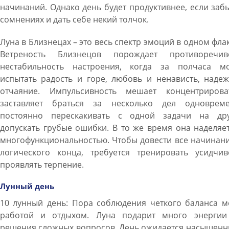
начинаний. Однако день будет продуктивнее, если заб
сомнениях и дать себе некий толчок.
Луна в Близнецах – это весь спектр эмоций в одном фла
Ветреность Близнецов порождает противоречиво
нестабильность настроения, когда за полчаса м
испытать радость и горе, любовь и ненависть, наде
отчаяние. Импульсивность мешает концентрироват
заставляет браться за несколько дел одновреме
постоянно перескакивать с одной задачи на дру
допускать грубые ошибки. В то же время она наделяе
многофункциональностью. Чтобы довести все начинан
логического конца, требуется тренировать усидчиво
проявлять терпение.
Лунный день
10 лунный день: Пора соблюдения четкого баланса м
работой и отдыхом. Луна подарит много энергии
решения сложных вопросов. День ожидается насыщенн