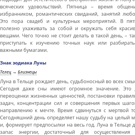
всяческих удовольствий. Пятница – время общен
избранником, романтических свиданий, занятий любо
Это пора свадеб и культурных мероприятий. В пят
полезно ухаживать за собой и окружать себя краси
вещами. Чего точно не стоит делать в такой день, – та
приступать к изучению точных наук или разбирать
важными бумагами.
Знак зодиака Луны
Телец
→
Близнецы
Луна в Тельце рождает день, судьбоносный во всех смы
Сегодня даже сны имеют огромное значение. Это 
переоценки жизненных ценностей, постановки правил
задач, концентрации сил и совершения первых шаго
направлению к мечте. Время сдвинуться с мертвой т
Сегодняшний день определяет нашу судьбу на целый 
и, формирует предпосылки на весь год. Луна в Тельце 
запас энергии, достаточный для осуществления 