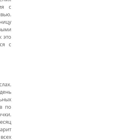
ия с
вью.
ницу
выми
к это
ся с
слах.
день
ьных
в по
очки.
месяц
дарит
всех