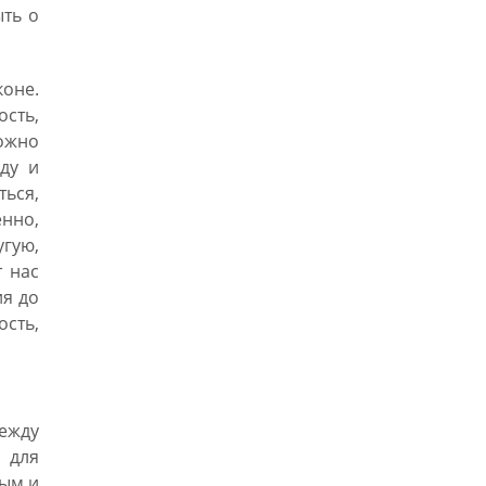
ыть о
коне.
сть,
ожно
жду и
ься,
нно,
гую,
т нас
ия до
сть,
ежду
 для
ым и