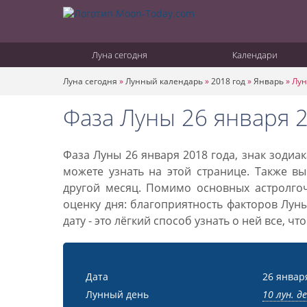
Луна сегодня
Календари
Луна сегодня
»
Лунный календарь
»
2018 год
»
Январь
»
Лун
Фаза Луны 26 января 
Фаза Луны 26 января 2018 года, знак зодиа
можете узнать на этой странице. Также вы
другой месяц. Помимо основных астролго
оценку дня: благоприятность факторов Лун
дату - это лёгкий способ узнать о ней все, ч
Дата
26 январ
Лунный день
10 лун. д