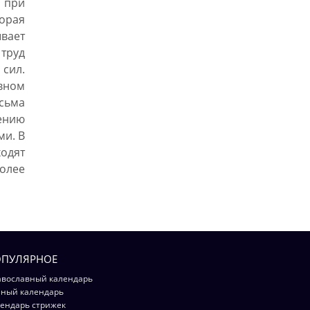
 при
орая
вает
труд
сил.
вном
сьма
ению
ми. В
одят
олее
ПУЛЯРНОЕ
вославный календарь
ный календарь
ендарь стрижек