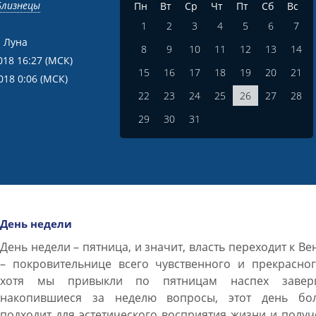
Близнецы
Пн
Вт
Ср
Чт
Пт
Сб
Вс
1
2
3
4
5
6
7
 Луна
8
9
10
11
12
13
14
018 16:27
(МСК)
15
16
17
18
19
20
21
018 0:06
(МСК)
22
23
24
25
26
27
28
29
30
31
День недели
День недели – пятница, и значит, власть переходит к Ве
– покровительнице всего чувственного и прекрасног
хотя мы привыкли по пятницам наспех завер
накопившиеся за неделю вопросы, этот день бо
подходит для эстетического восприятия жизни и полу