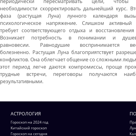
периодически пересматривать цели, чтобы
необходимости скорректировать дальнейший курс. Вт
фаза (растущая Луна) лунного календаря вызы
психологическое напряжение. Слишком активный 
требует соответствующего отдыха и восстановления 
Возникает потребность в понимании и душе
равновесии. Равнодушие воспринимается ве
болезненно. Растущая Луна благоприятствует разреш
конфликтов. Она облегчает общение со сложными людь
этот период легче даются компромиссы, проще прох
трудные встречи, переговоры получаются наиб
результативными.
АСТРОЛОГИЯ
ПО
Гороскоп на 2024 год
Пра
Китайский гороскоп
Лун
Гороскоп на сегодня
Кал