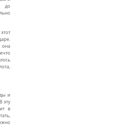
я до
льно
 этот
даре.
к она
ечто
лось
ота,
оды и
В эту
ит в
тать,
нужно