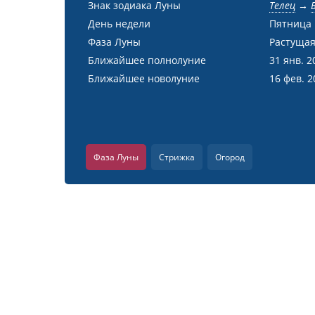
Знак зодиака Луны
Телец
→
День недели
Пятница
Фаза Луны
Растущая
Ближайшее полнолуние
31 янв. 2
Ближайшее новолуние
16 фев. 2
Фаза Луны
Стрижка
Огород