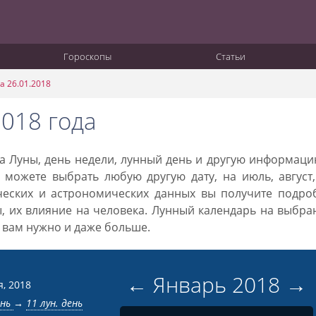
Гороскопы
Статьи
а 26.01.2018
2018 года
ка Луны, день недели, лунный день и другую информац
 можете выбрать любую другую дату, на июль, август
ческих и астрономических данных вы получите подро
ы, их влияние на человека. Лунный календарь на выбр
то вам нужно и даже больше.
←
Январь
2018
→
я, 2018
ень
→
11 лун. день