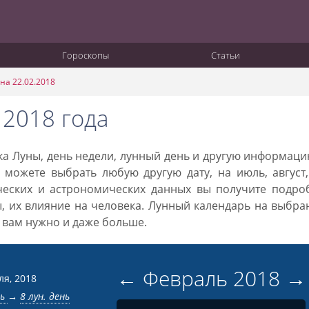
Гороскопы
Статьи
на 22.02.2018
 2018 года
ака Луны, день недели, лунный день и другую информац
 можете выбрать любую другую дату, на июль, август
ческих и астрономических данных вы получите подро
ы, их влияние на человека. Лунный календарь на выбр
то вам нужно и даже больше.
←
Февраль
2018
→
ля, 2018
нь
→
8 лун. день