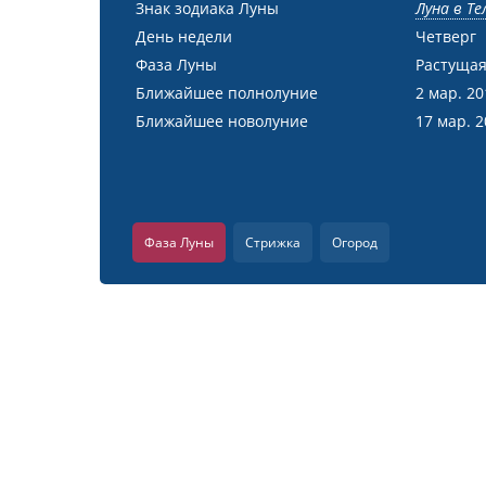
Знак зодиака Луны
Луна в Те
День недели
Четверг
Фаза Луны
Растущая
Ближайшее полнолуние
2 мар. 20
Ближайшее новолуние
17 мар. 
Фаза Луны
Стрижка
Огород