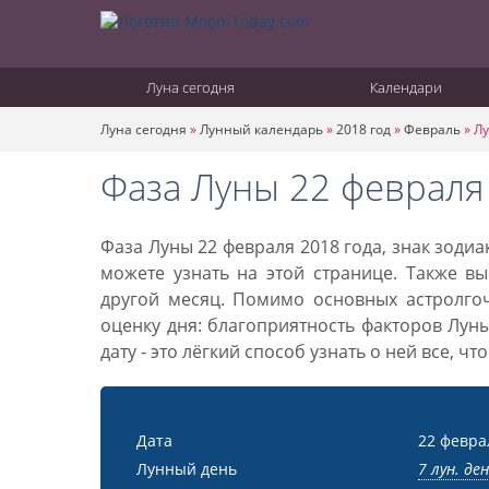
Луна сегодня
Календари
Луна сегодня
»
Лунный календарь
»
2018 год
»
Февраль
»
Лу
Фаза Луны 22 февраля
Фаза Луны 22 февраля 2018 года, знак зоди
можете узнать на этой странице. Также вы
другой месяц. Помимо основных астролго
оценку дня: благоприятность факторов Лун
дату - это лёгкий способ узнать о ней все, ч
Дата
22 февра
Лунный день
7 лун. де