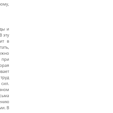
вому,
оды и
В эту
ит в
тать,
нужно
 при
орая
вает
труд
сил.
вном
сьма
ению
ми. В