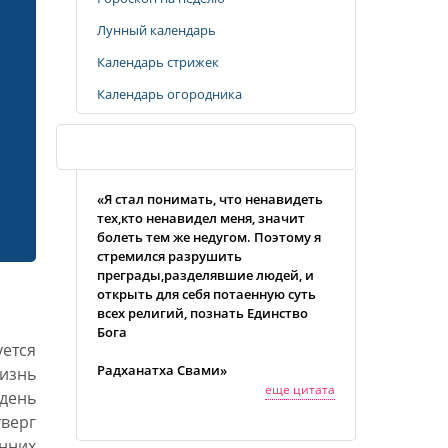
Лунный календарь
Календарь стрижек
Календарь огородника
Случайная цитата
«Я стал понимать, что ненавидеть
тех,кто ненавидел меня, значит
болеть тем же недугом. Поэтому я
стремился разрушить
преграды,разделявшие людей, и
открыть для себя потаенную суть
всех религий, познать Единство
Бога
ется
Радханатха Свами»
изнь
еще цитата
день
верг
нних