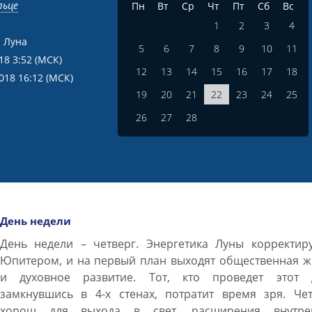
льце
Пн
Вт
Ср
Чт
Пт
Сб
Вс
1
2
3
4
 Луна
5
6
7
8
9
10
11
18 3:52
(МСК)
12
13
14
15
16
17
18
2018 16:12
(МСК)
19
20
21
22
23
24
25
26
27
28
День недели
День недели – четверг. Энергетика Луны корректиру
Юпитером, и на первый план выходят общественная ж
и духовное развитие. Тот, кто проведет этот 
замкнувшись в 4-х стенах, потратит время зря. Чет
хорош для выхода в свет, расширения внутре