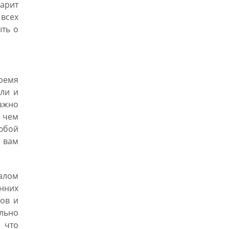
дарит
всех
ыть о
время
ли и
ажно
о чем
юбой
 вам
чалом
нних
ов и
ольно
 что