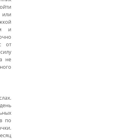
пойти
 или
жкой
ом и
очно
с от
силу
а не
бного
слах.
день
ьных
в по
очки.
месяц