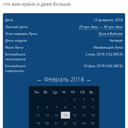
что вам нужно и даже больше.
Дата
15 февраля, 2018
Лунный день
29 лун. день
→
30 лун. день
Знак зодиака Луны
Луна в Водолее
День недели
Четверг
Фаза Луны
Убывающая Луна
Ближайшее
2 мар. 2018 3:52
(МСК)
полнолуние
Ближайшее
16 фев. 2018 0:06
(МСК)
новолуние
←
Февраль
2018
→
Пн
Вт
Ср
Чт
Пт
Сб
Вс
1
2
3
4
5
6
7
8
9
10
11
12
13
14
15
16
17
18
19
20
21
22
23
24
25