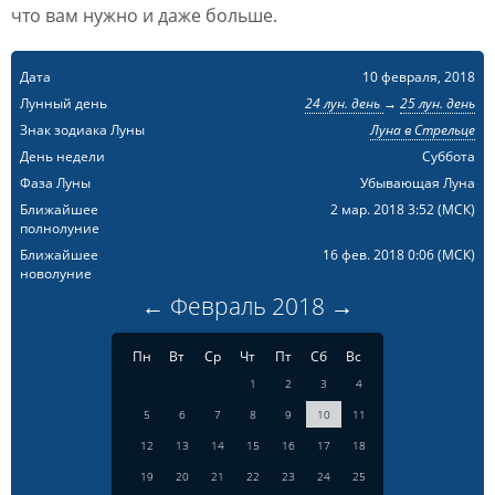
что вам нужно и даже больше.
Дата
10 февраля, 2018
Лунный день
24 лун. день
→
25 лун. день
Знак зодиака Луны
Луна в Стрельце
День недели
Суббота
Фаза Луны
Убывающая Луна
Ближайшее
2 мар. 2018 3:52
(МСК)
полнолуние
Ближайшее
16 фев. 2018 0:06
(МСК)
новолуние
←
Февраль
2018
→
Пн
Вт
Ср
Чт
Пт
Сб
Вс
1
2
3
4
5
6
7
8
9
10
11
12
13
14
15
16
17
18
19
20
21
22
23
24
25